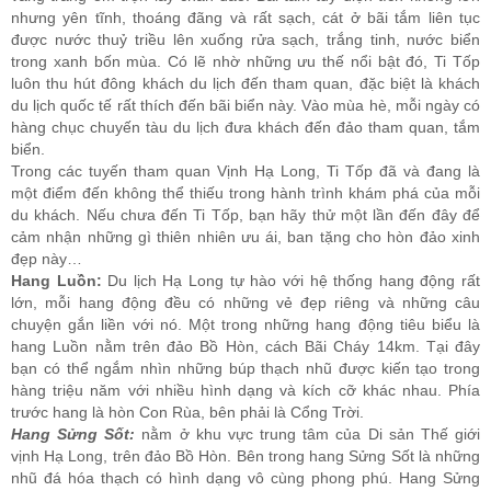
nhưng yên tĩnh, thoáng đãng và rất sạch, cát ở bãi tắm liên tục
được nước thuỷ triều lên xuống rửa sạch, trắng tinh, nước biển
trong xanh bốn mùa. Có lẽ nhờ những ưu thế nổi bật đó, Ti Tốp
luôn thu hút đông khách du lịch đến tham quan, đặc biệt là khách
du lịch quốc tế rất thích đến bãi biển này. Vào mùa hè, mỗi ngày có
hàng chục chuyến tàu du lịch đưa khách đến đảo tham quan, tắm
biển.
Trong các tuyến tham quan Vịnh Hạ Long, Ti Tốp đã và đang là
một điểm đến không thể thiếu trong hành trình khám phá của mỗi
du khách. Nếu chưa đến Ti Tốp, bạn hãy thử một lần đến đây để
cảm nhận những gì thiên nhiên ưu ái, ban tặng cho hòn đảo xinh
đẹp này…
Hang Luồn:
Du lịch Hạ Long tự hào với hệ thống hang động rất
lớn, mỗi hang động đều có những vẻ đẹp riêng và những câu
chuyện gắn liền với nó. Một trong những hang động tiêu biểu là
hang Luồn nằm trên đảo Bồ Hòn, cách Bãi Cháy 14km. Tại đây
bạn có thể ngắm nhìn những búp thạch nhũ được kiến tạo trong
hàng triệu năm với nhiều hình dạng và kích cỡ khác nhau. Phía
trước hang là hòn Con Rùa, bên phải là Cổng Trời.
Hang Sửng Sốt:
nằm ở khu vực trung tâm của Di sản Thế giới
vịnh Hạ Long, trên đảo Bồ Hòn. Bên trong hang Sửng Sốt là những
nhũ đá hóa thạch có hình dạng vô cùng phong phú. Hang Sửng