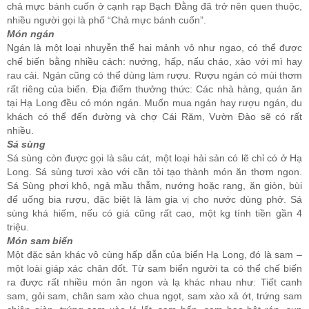
chả mực bánh cuốn ở cạnh rạp Bạch Đằng đã trở nên quen thuộc,
nhiều người gọi là phố “Chả mực bánh cuốn”.
Món ngán
Ngán là một loại nhuyễn thể hai mảnh vỏ như ngao, có thể được
chế biến bằng nhiều cách: nướng, hấp, nấu cháo, xào với mì hay
rau cải. Ngán cũng có thể dùng làm rượu. Rượu ngán có mùi thơm
rất riêng của biển. Địa điểm thưởng thức: Các nhà hàng, quán ăn
tại Hạ Long đều có món ngán. Muốn mua ngán hay rượu ngán, du
khách có thể đến đường và chợ Cái Răm, Vườn Đào sẽ có rất
nhiều.
Sá sùng
Sá sùng còn được gọi là sâu cát, một loại hải sản có lẽ chỉ có ở Hạ
Long. Sá sùng tươi xào với cần tỏi tạo thành món ăn thơm ngon.
Sá Sùng phơi khô, ngả mầu thẫm, nướng hoặc rang, ăn giòn, bùi
để uống bia rượu, đặc biệt là làm gia vị cho nước dùng phở. Sá
sùng khá hiếm, nếu có giá cũng rất cao, một kg tính tiền gần 4
triệu.
Món sam biển
Một đặc sản khác vô cùng hấp dẫn của biển Hạ Long, đó là sam –
một loài giáp xác chân đốt. Từ sam biển người ta có thể chế biến
ra được rất nhiều món ăn ngon và lạ khác nhau như: Tiết canh
sam, gỏi sam, chân sam xào chua ngọt, sam xào xả ớt, trứng sam