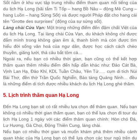
Sốt nằm ở khu vực tập trung nhiều điểm tham quan nổi tiếng của
du lịch Hạ Long (bãi tắm Ti Tốp – hang Bồ Nâu – động Mê Cung –
hang Luồn – hang Sửng Sốt) và được người Pháp đặt cho hang cái
tên “Grotte des surprises” (động của sự sửng sốt).
Làng chài Cửa Vạn:
Một trong những điểm đến đậm chất Việt của
du lịch Hạ Long. Tại làng chài Cửa Vạn, du khách không chỉ được
đắm mình trong không gian êm ả, thanh bình mà còn được tìm
hiểu đời sống văn hoá của ngư dân, được học cách cách chèo
thuyền, giăng lưới, thả câu bắt tôm cá…
Ngoài ra, nếu bạn có nhiều thời gian, bạn cũng có thể kết hợp
thăm quan thêm nhiều điểm đến hấp dẫn khác như: Đảo Cát Bà,
Vịnh Lan Hạ, Đảo Khỉ, KDL Tuần Châu, Yên Tử….. cụm di tích Núi
Bài Thơ, đền thờ Trần Quốc Nghiễn, Bảo tàng Quảng Ninh… đều
là những điểm di tích được nhiều khách du lịch Hạ Long ghé thăm.
5. Lịch trình thăm quan Hạ Long
Đến Hạ Long bạn sẽ có rất nhiều lựa chọn để thăm quan. Nếu bạn
không có nhiều thời gian thăm quan, bạn có thể lựa chọn đi tour du
lịch Hạ Long 1 ngày với các điểm thăm quan chính: Hòn chó Đá,
Lư Hương, Gà Chọi, Động Thiên Cung, làng chài.
Nếu bạn có nhiều thời gian và muốn khám phá thêm nhiều cảnh
quan khác của Hạ Long bạn có thể lựa chọn các tour ngủ trên du