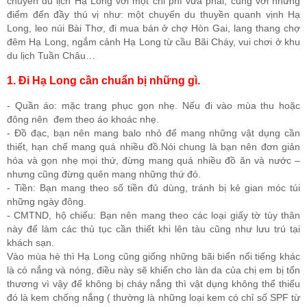
chuyến du lịch Hạ Long với một chi phí vừa phải, cùng với những
điểm đến đầy thú vị như: một chuyến du thuyền quanh vịnh Hạ
Long, leo núi Bài Thơ, đi mua bán ở chợ Hòn Gai, lang thang chợ
đêm Hạ Long, ngắm cảnh Hạ Long từ cầu Bãi Cháy, vui chơi ở khu
du lịch Tuần Châu…
1. Đi Hạ Long cần chuẩn bị những gì.
- Quần áo: mặc trang phục gọn nhẹ. Nếu đi vào mùa thu hoặc
đông nên đem theo áo khoác nhẹ.
- Đồ đạc, bạn nên mang balo nhỏ để mang những vật dụng cần
thiết, hạn chế mang quá nhiều đồ.Nói chung là bạn nên đơn giản
hóa và gọn nhẹ mọi thứ, đừng mang quá nhiều đồ ăn và nước –
nhưng cũng đừng quên mang những thứ đó.
- Tiền: Bạn mang theo số tiền đủ dùng, tránh bị kẻ gian móc túi
những ngày đông.
- CMTND, hộ chiếu: Bạn nên mang theo các loại giấy tờ tùy thân
này để làm các thủ tục cần thiết khi lên tàu cũng như lưu trú tại
khách sạn.
Vào mùa hè thì Hạ Long cũng giống những bãi biển nổi tiếng khác
là có nắng và nóng, điều này sẽ khiến cho làn da của chị em bị tổn
thương vì vậy để không bị cháy nắng thì vật dụng không thể thiếu
đó là kem chống nắng ( thường là những loại kem có chỉ số SPF từ