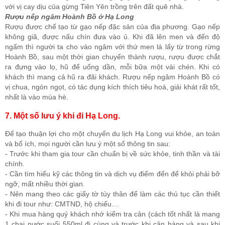
với vị cay dịu của gừng Tiên Yên trồng trên đất quê nhà.
Rượu nếp ngâm Hoành Bồ ở Hạ Long
Rượu được chế tạo từ gạo nếp đặc sản của địa phương. Gạo nếp
không giã, được nấu chín đưa vào ủ. Khi đã lên men và đến độ
ngấm thì người ta cho vào ngâm với thứ men lá lấy từ trong rừng
Hoành Bồ, sau một thời gian chuyển thành rượu, rượu được chắt
ra đựng vào lọ, hũ để uống dần, mỗi bữa một vài chén. Khi có
khách thì mang cả hũ ra đãi khách. Rượu nếp ngâm Hoành Bồ có
vị chua, ngòn ngọt, có tác dụng kích thích tiêu hoá, giải khát rất tốt,
nhất là vào mùa hè.
7. Một số lưu ý khi đi Hạ Long.
Để tạo thuận lợi cho một chuyến du lịch Hạ Long vui khỏe, an toàn
và bổ ích, mọi người cần lưu ý một số thông tin sau:
- Trước khi tham gia tour cần chuẩn bị về sức khỏe, tinh thần và tài
chính.
- Cần tìm hiểu kỹ các thông tin và dịch vụ điểm đến để khỏi phải bỡ
ngỡ, mất nhiều thời gian.
- Nên mang theo các giấy tờ tùy thân để làm các thủ tục cần thiết
khi đi tour như: CMTND, hộ chiếu…
- Khi mua hàng quý khách nhớ kiểm tra cân (cách tốt nhất là mang
1 chai nước suối 550ml đi cùng và trước khi cân hàng và sau khi