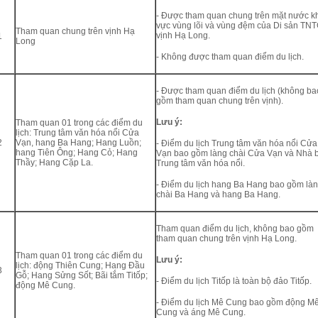
- Được tham quan chung trên mặt nước k
vực vùng lõi và vùng đệm của Di sản TN
Tham quan chung trên vịnh Hạ
vịnh Hạ Long.
1
Long
- Không được tham quan điểm du lịch.
- Được tham quan điểm du lịch (không ba
gồm tham quan chung trên vịnh).
Lưu ý:
Tham quan 01 trong các điểm du
lịch: Trung tâm văn hóa nổi Cửa
2
Vạn, hang Ba Hang; Hang Luồn;
- Điểm du lịch Trung tâm văn hóa nổi Cửa
hang Tiên Ông; Hang Cỏ; Hang
Vạn bao gồm làng chài Cửa Vạn và Nhà 
Thầy; Hang Cặp La.
Trung tâm văn hóa nổi.
- Điểm du lịch hang Ba Hang bao gồm là
chài Ba Hang và hang Ba Hang.
Tham quan điểm du lịch, không bao gồm
tham quan chung trên vịnh Hạ Long.
Tham quan 01 trong các điểm du
Lưu ý:
lịch: động Thiên Cung; Hang Đầu
3
Gỗ; Hang Sửng Sốt; Bãi tắm Titốp;
- Điểm du lịch Titốp là toàn bộ đảo Titốp.
động Mê Cung.
- Điểm du lịch Mê Cung bao gồm động M
Cung và áng Mê Cung.