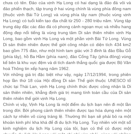
chưa có tên. Ðảo của vịnh Hạ Long có hai dạng là đảo đá vôi và
đảo phiến thạch, tập trung ở hai vùng chính là vùng phía đông nam
(thuộc vịnh Bái Tử Long) và vùng phía tây nam (thuộc vùng vịnh
Hạ Long) có tuổi kiến tạo địa chất từ 250 - 280 triệu năm. Vùng tập
trung dày đặc các đảo đá có phong cảnh ngoạn mục và nhiều hang
động đẹp nổi tiếng là vùng trung tâm Di sản thiên nhiên vịnh Hạ
Long, bao gồm vịnh Hạ Long và một phần vịnh Bái Tử Long. Vùng
Di sản thiên nhiên được thế giới công nhận có diện tích 434 km2
bao gồm 775 đảo, như một hình tam giác với 3 đỉnh là đảo Ðầu Gỗ
(phía tây), hồ Ba Hầm (phía nam), đảo Cống Tây (phía đông) vùng
kế bên là khu vực đệm và di tích danh thắng quốc gia được Bộ Văn
hoá Thông tin xếp hạng năm 1962.
Với những giá trị đặc biệt như vậy, ngày 17/12/1994, trong phiên
họp lần thứ 18 của Hội đồng Di sản Thế giới thuộc UNESCO tổ
chức tại Thái Lan, vịnh Hạ Long chính thức được công nhận là Di
sản thiên nhiên, khẳng định giá trị mang tính toàn cầu của Di sản
thiên nhiên thế giới vịnh Hạ Long.
Chính vị vậy, Vịnh Hạ Long là một điểm du lịch bạn nên đi một lần
trong đời. Bởi phong cảnh thiên nhiên được tạo hóa dựng nên một
cách tự nhiên vô cùng tráng lệ. Thường thì bạn sẽ phải bỏ ra một
khoản kinh phí kha khá để đi du lịch Hạ Long. Tuy nhiên với một số
kinh nghiệm du lịch Hạ Long của tôi, bạn có thể có được một