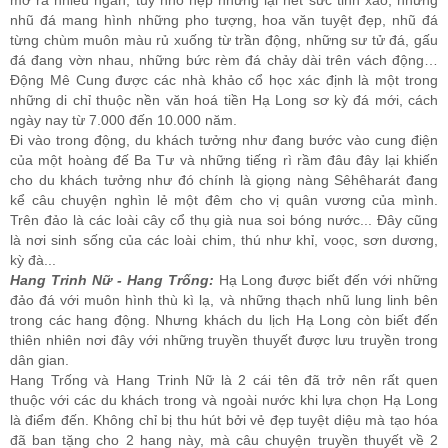
nhũ đá mang hình những pho tượng, hoa văn tuyệt đẹp, nhũ đá
từng chùm muôn màu rủ xuống từ trần động, những sư tử đá, gấu
đá đang vờn nhau, những bức rèm đá chảy dài trên vách động…
Động Mê Cung được các nhà khảo cổ học xác định là một trong
những di chỉ thuộc nền văn hoá tiền Hạ Long sơ kỳ đá mới, cách
ngày nay từ 7.000 đến 10.000 năm.
Đi vào trong động, du khách tưởng như đang bước vào cung điện
của một hoàng đế Ba Tư và những tiếng rì rầm đâu đây lại khiến
cho du khách tưởng như đó chính là giọng nàng Sêhêharát đang
kể câu chuyện nghìn lẻ một đêm cho vị quân vương của mình.
Trên đảo là các loài cây cổ thụ già nua soi bóng nước... Đây cũng
là nơi sinh sống của các loài chim, thú như khỉ, voọc, sơn dương,
kỳ đà...
Hang Trinh Nữ - Hang Trống:
Hạ Long được biết đến với những
đảo đá với muôn hình thù kì lạ, và những thạch nhũ lung linh bên
trong các hang động. Nhưng khách du lịch Hạ Long còn biết đến
thiên nhiên nơi đây với những truyền thuyết được lưu truyền trong
dân gian.
Hang Trống và Hang Trinh Nữ là 2 cái tên đã trở nên rất quen
thuộc với các du khách trong và ngoài nước khi lựa chọn Hạ Long
là điểm đến. Không chỉ bị thu hút bởi vẻ đẹp tuyệt diệu mà tạo hóa
đã ban tặng cho 2 hang này, mà câu chuyện truyền thuyết về 2