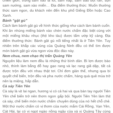
chiên giòn, trứng sam xào lá lốt, sam hấp, sam bao bột rán, sụn
sam nướng, sam xào miến… Địa điểm thưởng thức: Muốn thưởng
thức sam ngon, du khách nên đến khu phố Giếng Đồn hoặc Cao
Xanh.
Bánh “gật gù”
Cách làm bánh gật gù về hình thức giống như cách làm bánh cuốn.
Khi ăn nhúng miếng bánh vào chén nước chấm đặc biệt cùng với
một miếng khâu nhục (thịt kho tàu) được tẩm ướp kỹ càng. Địa
điểm thưởng thức: Bánh gật gù nổi tiếng nhất là ở Tiên Yên. Tuy
nhiên trên khắp các vùng của Quảng Ninh đều có thể tìm được
món bánh gật gù vừa ngon vừa độc đáo này.
Nem chua, nem chạo thị trấn Quảng Yên
Nguyên liệu làm nem đều là những thứ bình dân. Bì lợn được bào
nhỏ, thính làm bằng đỗ hay gạo rang và lạc rang giã dập, tất cả
được trộn đều với nhau thật tơi. Chỉ đơn giản thế, nhưng qua bí
quyết chế biến, trộn đều và pha nước chấm, hàng quà quê mùa trở
nên lạ miệng, hấp dẫn.
Cà sáy Tiên Yên
Cà sáy là vịt lai ngan, hương vị có cả hai và qua bàn tay người Tiên
Yên chế biến trở nên thơm ngon gấp bội. Người Tiên Yên làm thịt
cà sáy, chế biến món nước chấm chuyên dùng của nó hết chỗ chê.
Một thứ nước chấm có vị thơm của nước mắm Cái Rồng, Vạn Yên,
Cát Hải, lại có vị ngọt ngào nồng ngậy của xá xị Quảng Tây cùng