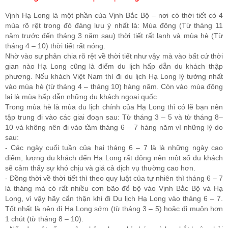
Vịnh Hạ Long là một phần của Vịnh Bắc Bộ – nơi có thời tiết có 4
mùa rõ rệt trong đó đáng lưu ý nhất là: Mùa đông (Từ tháng 11
năm trước đến tháng 3 năm sau) thời tiết rất lạnh và mùa hè (Từ
tháng 4 – 10) thời tiết rất nóng.
Nhờ vào sự phân chia rõ rệt về thời tiết như vậy mà vào bất cứ thời
gian nào Hạ Long cũng là điểm du lịch hấp dẫn du khách thập
phương. Nếu khách Việt Nam thì đi du lịch Hạ Long lý tưởng nhất
vào mùa hè (từ tháng 4 – tháng 10) hàng năm. Còn vào mùa đông
lại là mùa hấp dẫn những du khách ngoại quốc
Trong mùa hè là mùa du lịch chính của Hạ Long thì có lẽ bạn nên
tập trung đi vào các giai đoạn sau: Từ tháng 3 – 5 và từ tháng 8–
10 và không nên đi vào tầm tháng 6 – 7 hàng năm vì những lý do
sau:
- Các ngày cuối tuần của hai tháng 6 – 7 là là những ngày cao
điểm, lượng du khách đến Hạ Long rất đông nên một số du khách
sẽ cảm thấy sự khó chịu và giá cả dịch vụ thường cao hơn.
- Đồng thời về thời tiết thì theo quy luật của tự nhiên thì tháng 6 – 7
là tháng mà có rất nhiều cơn bão đổ bộ vào Vịnh Bắc Bộ và Hạ
Long, vì vậy hãy cẩn thận khi đi Du lịch Hạ Long vào tháng 6 – 7.
Tốt nhất là nên đi Hạ Long sớm (từ tháng 3 – 5) hoặc đi muộn hơn
1 chút (từ tháng 8 – 10).