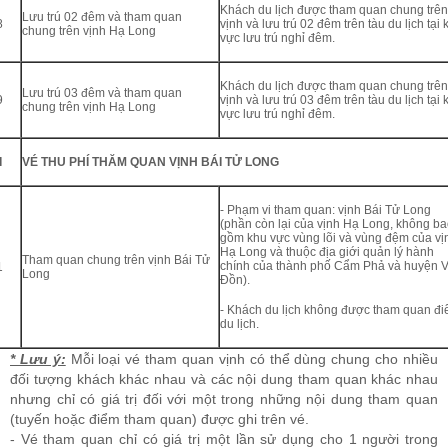
Khách du lịch được tham quan chung trên
Lưu trú 02 đêm và tham quan
8
vịnh và lưu trú 02 đêm trên tàu du lịch tại 
chung trên vịnh Hạ Long
vực lưu trú nghỉ đêm.
Khách du lịch được tham quan chung trên
Lưu trú 03 đêm và tham quan
9
vịnh và lưu trú 03 đêm trên tàu du lịch tại 
chung trên vịnh Hạ Long
vực lưu trú nghỉ đêm.
I
VÉ THU PHÍ THĂM QUAN VỊNH BÁI TỬ LONG
- Phạm vi tham quan: vịnh Bái Tử Long
(phần còn lại của vịnh Hạ Long, không ba
gồm khu vực vùng lõi và vùng đệm của vị
Hạ Long và thuộc địa giới quản lý hành
Tham quan chung trên vịnh Bái Tử
chính của thành phố Cẩm Phả và huyện 
1
Long
Đồn).
- Khách du lịch không được tham quan đ
du lịch.
* Lưu ý:
Mỗi loại vé tham quan vịnh có thể dùng chung cho nhiều
đối tượng khách khác nhau và các nội dung tham quan khác nhau
nhưng chỉ có giá trị đối với một trong những nội dung tham quan
(tuyến hoặc điểm tham quan) được ghi trên vé.
- Vé tham quan chỉ có giá trị một lần sử dụng cho 1 người trong