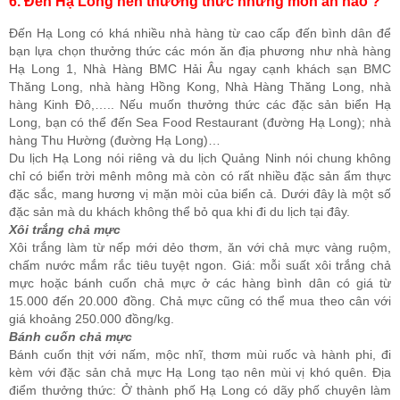
6. Đến Hạ Long nên thưởng thức những món ăn nào ?
Đến Hạ Long có khá nhiều nhà hàng từ cao cấp đến bình dân để
bạn lựa chọn thưởng thức các món ăn địa phương như nhà hàng
Hạ Long 1, Nhà Hàng BMC Hải Âu ngay cạnh khách sạn BMC
Thăng Long, nhà hàng Hồng Kong, Nhà Hàng Thăng Long, nhà
hàng Kinh Đô,….. Nếu muốn thưởng thức các đặc sản biển Hạ
Long, bạn có thể đến Sea Food Restaurant (đường Hạ Long); nhà
hàng Thu Hường (đường Hạ Long)…
Du lịch Hạ Long nói riêng và du lịch Quảng Ninh nói chung không
chỉ có biển trời mênh mông mà còn có rất nhiều đặc sản ẩm thực
đặc sắc, mang hương vị mặn mòi của biển cả. Dưới đây là một số
đặc sản mà du khách không thể bỏ qua khi đi du lịch tại đây.
Xôi trắng chả mực
Xôi trắng làm từ nếp mới dẻo thơm, ăn với chả mực vàng ruộm,
chấm nước mắm rắc tiêu tuyệt ngon. Giá: mỗi suất xôi trắng chả
mực hoặc bánh cuốn chả mực ở các hàng bình dân có giá từ
15.000 đến 20.000 đồng. Chả mực cũng có thể mua theo cân với
giá khoảng 250.000 đồng/kg.
Bánh cuốn chả mực
Bánh cuốn thịt với nấm, mộc nhĩ, thơm mùi ruốc và hành phi, đi
kèm với đặc sản chả mực Hạ Long tạo nên mùi vị khó quên. Địa
điểm thưởng thức: Ở thành phố Hạ Long có dãy phố chuyên làm