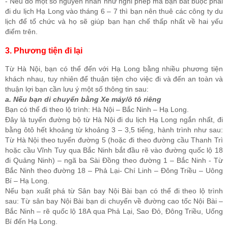
- Nếu do một số nguyên nhân như nghỉ phép mà bạn bắt buộc phải
đi du lịch Hạ Long vào tháng 6 – 7 thì bạn nên thuê các công ty du
lịch để tổ chức và họ sẽ giúp bạn hạn chế thấp nhất về hai yếu
điểm trên.
3. Phương tiện đi lại
Từ Hà Nội, bạn có thể đến với Hạ Long bằng nhiều phương tiện
khách nhau, tuy nhiên để thuận tiện cho việc đi và đến an toàn và
thuận lợi bạn cần lưu ý một số thông tin sau:
a. Nếu bạn di chuyển bằng Xe máy/ô tô riêng
Bạn có thể đi theo lộ trình: Hà Nội – Bắc Ninh – Hạ Long.
Đây là tuyến đường bộ từ Hà Nội đi du lịch Hạ Long ngắn nhất, đi
bằng ôtô hết khoảng từ khoảng 3 – 3,5 tiếng, hành trình như sau:
Từ Hà Nội theo tuyến đường 5 (hoặc đi theo đường cầu Thanh Trì
hoặc cầu Vĩnh Tuy qua Bắc Ninh bắt đầu rẽ vào đường quốc lộ 18
đi Quảng Ninh) – ngã ba Sài Đồng theo đường 1 – Bắc Ninh - Từ
Bắc Ninh theo đường 18 – Phả Lại- Chí Linh – Đông Triều – Uông
Bí – Hạ Long.
Nếu bạn xuất phá từ Sân bay Nội Bài bạn có thể đi theo lộ trình
sau: Từ sân bay Nội Bài bạn di chuyển về đường cao tốc Nội Bài –
Bắc Ninh – rẽ quốc lộ 18A qua Phả Lại, Sao Đỏ, Đông Triều, Uống
Bí đến Hạ Long.