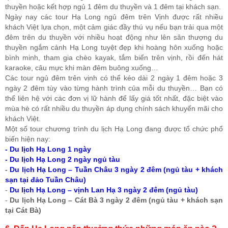
thuyền hoặc kết hợp ngủ 1 đêm du thuyền và 1 đêm tại khách sạn.
Ngày nay các tour Hạ Long ngủ đêm trên Vịnh được rất nhiều
khách Việt lựa chọn, một cảm giác đầy thú vụ nếu bạn trải qua một
đêm trên du thuyền với nhiều hoạt động như lên sân thượng du
thuyền ngắm cảnh Hạ Long tuyệt đẹp khi hoàng hôn xuống hoặc
bình minh, tham gia chèo kayak, tắm biển trên vịnh, rồi đến hát
karaoke, câu mực khi màn đêm buông xuống…
Các tour ngủ đêm trên vịnh có thể kéo dài 2 ngày 1 đêm hoặc 3
ngày 2 đêm tùy vào từng hành trình của mỗi du thuyền… Bạn có
thể liên hệ với các đơn vị lữ hành để lấy giá tốt nhất, đặc biệt vào
mùa hè có rất nhiều du thuyền áp dụng chính sách khuyến mãi cho
khách Việt.
Một số tour chương trình du lịch Hạ Long đang được tổ chức phổ
biến hiện nay:
- Du lịch Hạ Long 1 ngày
- Du lịch Hạ Long 2 ngày ngủ tàu
-
Du lịch Hạ Long – Tuần Châu 3 ngày 2 đêm (ngủ tàu + khách
sạn tại đảo Tuần Châu)
-
Du lịch Hạ Long – vịnh Lan Hạ 3 ngày 2 đêm (ngủ tàu)
-
Du lịch Hạ Long – Cát Bà 3 ngày 2 đêm (ngủ tàu + khách sạn
tại Cát Bà)