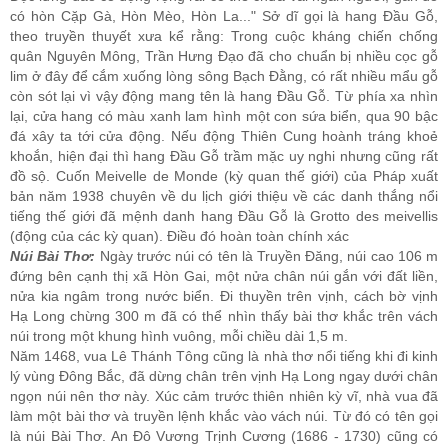
có hòn Cặp Gà, Hòn Mèo, Hòn La..." Sở dĩ gọi là hang Ðầu Gỗ,
theo truyền thuyết xưa kể rằng: Trong cuộc kháng chiến chống
quân Nguyên Mông, Trần Hưng Ðạo đã cho chuẩn bị nhiều cọc gỗ
lim ở đây để cắm xuống lòng sông Bạch Ðằng, có rất nhiều mẩu gỗ
còn sót lại vì vậy động mang tên là hang Ðầu Gỗ. Từ phía xa nhìn
lại, cửa hang có màu xanh lam hình một con sứa biển, qua 90 bậc
đá xây ta tới cửa động. Nếu động Thiên Cung hoành tráng khoẻ
khoắn, hiện đại thì hang Ðầu Gỗ trầm mặc uy nghi nhưng cũng rất
đồ sộ. Cuốn Meivelle de Monde (kỳ quan thế giới) của Pháp xuất
bản năm 1938 chuyên về du lịch giới thiệu về các danh thắng nổi
tiếng thế giới đã mệnh danh hang Ðầu Gỗ là Grotto des meivellis
(động của các kỳ quan). Ðiều đó hoàn toàn chính xác
Núi Bài Thơ:
Ngày trước núi có tên là Truyền Ðăng, núi cao 106 m
đứng bên cạnh thị xã Hòn Gai, một nửa chân núi gắn với đất liền,
nửa kia ngâm trong nước biển. Ði thuyền trên vịnh, cách bờ vịnh
Hạ Long chừng 300 m đã có thể nhìn thấy bài thơ khắc trên vách
núi trong một khung hình vuông, mỗi chiều dài 1,5 m.
Năm 1468, vua Lê Thánh Tông cũng là nhà thơ nổi tiếng khi đi kinh
lý vùng Ðông Bắc, đã dừng chân trên vịnh Hạ Long ngay dưới chân
ngọn núi nên thơ này. Xúc cảm trước thiên nhiên kỳ vĩ, nhà vua đã
làm một bài thơ và truyền lệnh khắc vào vách núi. Từ đó có tên gọi
là núi Bài Thơ. An Ðô Vương Trịnh Cương (1686 - 1730) cũng có