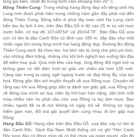
lộng gió biển, nhiệt độ trung bình năm khoảng trên 20° C.
Ðộng Thiên Cung:
Trong những hang động đẹp nổi tiếng vịnh Hạ
Long mới được phát hiện trong những năm gần đây phải nói đến
động Thiên Cung. Ðộng nằm ở phía tây nam vịnh Hạ Long cách
bến tàu du lịch 4 km, trên đảo Ðầu Gỗ ở độ cao 25 m so với mực
nước biển, có tọa độ 107o00'54" và 20o54'78". Ðảo Ðầu Gỗ xưa
còn có tên là đảo Canh Ðộc có đỉnh cao 189 m, dãy đảo như một
chiếc ngai ôm trong lòng mình hai hang động đẹp. Ðường lên động
Thiên Cung vách đá cheo leo, hai bên tán lá rừng che phủ um tùm,
vào những đêm trăng, những chú khỉ tinh nghịch leo xuống tận đây
để kiếm hoa quả. Qua một khe cửa hẹp, lòng động đột ngột mở ra
không gian có tiết diện hình tứ giác với chiều dài hơn 130 mét.
Càng vào trong ta càng ngỡ ngàng trước vẻ đẹp lộng lẫy của tạo
hoá. Ðộng gắn liền với truyền thuyết về vua Rồng xưa. Chuyện kể
rằng sau khi vua Rồng giúp dân ta đánh tan giặc giã, vua Rồng trở
về động của mình an tọa, năm ấy trời hạn hán nặng, dân tình mất
mùa nhiều nên họ phải cầu cứu vua Rồng ra tay làm mưa. Bao
nhiêu người đã ra đi mà không có ngày trở về. Không sợ nguy
hiểm gian nan, đôi trai gái quyết tâm cùng nhau đi tìm gặp vua
Rồng.
Hang Ðầu Gỗ:
Hang nằm trên đảo Ðầu Gỗ, xưa đảo này có tên là
đảo Canh Ðộc. Sách Ðại Nam Nhất thống chí có ghi "Hòn Canh
Ðộc lưng đảo có động rộng rãi có thể chứa vài ngàn người, gần đó