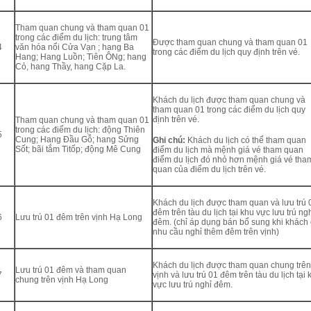
Tham quan chung và tham quan 01
trong các điểm du lịch: trung tâm
Được tham quan chung và tham quan 01
4
văn hóa nổi Cửa Vạn ; hang Ba
trong các điểm du lịch quy định trên vé.
Hang; Hang Luồn; Tiên ÔNg; hang
Cỏ, hang Thầy, hang Cặp La.
Khách du lịch được tham quan chung và
tham quan 01 trong các điểm du lịch quy
định trên vé.
Tham quan chung và tham quan 01
trong các điểm du lịch: động Thiên
5
Cung; Hang Đầu Gỗ; hang Sửng
Ghi chú:
Khách du lịch có thể tham quan
Sốt; bãi tắm Titốp; động Mê Cung
điểm du lịch mà mệnh giá vé tham quan
điểm du lịch đó nhỏ hơn mệnh giá vé tha
quan của điểm du lịch trên vé.
Khách du lịch được tham quan và lưu trú 
đêm trên tàu du lịch tại khu vực lưu trú ng
6
Lưu trú 01 đêm trên vịnh Hạ Long
đêm. (chỉ áp dụng bán bổ sung khi khách
nhu cầu nghỉ thêm đêm trên vịnh)
Khách du lịch được tham quan chung trên
Lưu trú 01 đêm và tham quan
7
vịnh và lưu trú 01 đêm trên tàu du lịch tại 
chung trên vịnh Hạ Long
vực lưu trú nghỉ đêm.