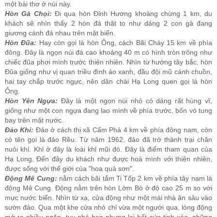
một bài thơ ở núi này.
Hòn Gà Chọi:
Ði qua hòn Ðỉnh Hương khoảng chừng 1 km, du
khách sẽ nhìn thấy 2 hòn đá thật to như dáng 2 con gà đang
giương cánh đá nhau trên mặt biển.
Hòn Ðũa:
Hay còn gọi là hòn Ông, cách Bãi Cháy 15 km về phía
đông. Ðây là ngọn núi đá cao khoảng 40 m có hình tròn trông như
chiếc đũa phơi mình trước thiên nhiên. Nhìn từ hướng tây bắc, hòn
Ðũa giống như vị quan triều đình áo xanh, đầu đội mũ cánh chuồn,
hai tay chắp trước ngực, nên dân chài Hạ Long quen gọi là hòn
Ông.
Hòn Yên Ngựa:
Ðây là một ngọn núi nhỏ có dáng rất hùng vĩ,
giống như một con ngựa đang lao mình về phía trước, bốn vó tung
bay trên mặt nước.
Ðảo Khỉ:
Ðảo ở cách thị xã Cẩm Phả 4 km về phía đông nam, còn
có tên gọi là đảo Rều. Từ năm 1962, đảo đã trở thành trại chăn
nuôi khỉ. Khỉ ở đây là loài khỉ mũi đỏ. Ðây là điểm tham quan của
Hạ Long. Ðến đây du khách như được hoà mình với thiên nhiên,
được sống với thế giới của "hoa quả sơn".
Động Mê Cung:
nằm cách bãi tắm Ti Tốp 2 km về phía tây nam là
động Mê Cung. Động nằm trên hòn Lờm Bò ở độ cao 25 m so với
mực nước biển. Nhìn từ xa, cửa động như một mái nhà ăn sâu vào
sườn đảo. Qua một khe cửa nhỏ chỉ vừa một người qua, lòng động
mở ra nhiều ngăn, tuy nhỏ hẹp nhưng lại hết sức tinh xảo, những