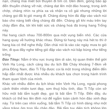
nạn, chàng mải miết bơi thuyền đi tìm cô. Đến đêm, giông bão ập
đến thuyền chàng vỡ nát, chàng dạt lên một đảo hoang, trong ánh
chớp, chàng nhìn ra phía xa và nhận ra cô gái nhưng những lời
chàng gọi đã bị gió mang đi. Chàng dùng hòn đá đập vào vách núi
báo cho nàng biết rằng chàng đã đến. Chàng gõ khi máu trên tay
chảy đầm đìa, tới khi kiệt sức và chàng hoá đá trong hang Trống
này.
Hai hang cách nhau 700-800m qua một vụng biển nhỏ. Các cửa
hang quay về hướng khác nhau. Đứng từ hang này mà hét to thì ở
hang kia có thể nghe thấy. Dân chài nói là vào các ngày mưa to gió
lớn, đi qua đây nghe tiếng gió đập vào vách núi bập bùng như tiếng
trống
Đảo Titop:
Nằm ở khu vực trung tâm di sản, kỳ quan thiên thế giới
Vịnh Hạ Long, cách cảng tàu du lịch Bãi Cháy khoảng 7-8km về
phía Đông Nam, đảo Ti Tốp được coi là một trong những điểm đến
hấp dẫn nhất được khá nhiều du khách lựa chọn trong hành trình
tham quan Vịnh của mình.
Khác với nhiều điểm du lịch khác trên Vịnh Hạ Long, ngoài phong
cảnh thiên nhiên tươi đẹp, sơn thuỷ hữu tình, đảo Ti Tốp còn sở
hữu một bãi tắm tuyệt đẹp, gọi là bãi tắm Ti Tốp. Đến đây, du
khách có thể leo lên đỉnh núi để ngắm toàn cảnh hòn đảo xinh đẹp
này. Từ trên cao nhìn xuống, bãi tắm Ti Tốp có hình dáng như một
vầng trăng ôm trọn lấy chân đảo. Bãi tắm tuy diện tích không lớn