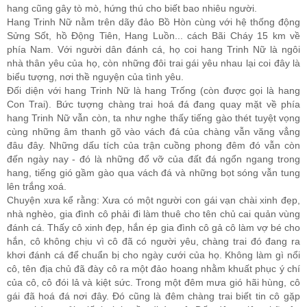
hang cũng gây tò mò, hứng thú cho biết bao nhiêu người.
Hang Trinh Nữ nằm trên dãy đảo Bồ Hòn cùng với hệ thống động
Sửng Sốt, hồ Động Tiên, Hang Luồn... cách Bãi Cháy 15 km về
phía Nam. Với người dân đánh cá, họ coi hang Trinh Nữ là ngôi
nhà thân yêu của họ, còn những đôi trai gái yêu nhau lại coi đây là
biểu tượng, nơi thề nguyện của tình yêu.
Đối diện với hang Trinh Nữ là hang Trống (còn được gọi là hang
Con Trai). Bức tượng chàng trai hoá đá đang quay mặt về phía
hang Trinh Nữ vẫn còn, ta như nghe thấy tiếng gào thét tuyệt vọng
cùng những âm thanh gõ vào vách đá của chàng vẫn văng vẳng
đâu đây. Những dấu tích của trận cuồng phong đêm đó vẫn còn
đến ngày nay - đó là những đổ vỡ của đất đá ngổn ngang trong
hang, tiếng gió gầm gào qua vách đá và những bọt sóng vẫn tung
lên trắng xoá.
Chuyện xưa kể rằng: Xưa có một người con gái vạn chài xinh đẹp,
nhà nghèo, gia đình cô phải đi làm thuê cho tên chủ cai quản vùng
đánh cá. Thấy cô xinh đẹp, hắn ép gia đình cô gả cô làm vợ bé cho
hắn, cô không chịu vì cô đã có người yêu, chàng trai đó đang ra
khơi đánh cá để chuẩn bị cho ngày cưới của họ. Không làm gì nổi
cô, tên địa chủ đã đày cô ra một đảo hoang nhằm khuất phục ý chí
của cô, cô đói lả và kiệt sức. Trong một đêm mưa gió hãi hùng, cô
gái đã hoá đá nơi đây. Đó cũng là đêm chàng trai biết tin cô gặp