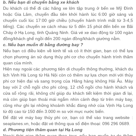
b. Nếu bạn di chuyển bằng xe khách
Du khách có thể đi các hãng xe lớn tập trung ở bến xe Mỹ Đình
hoặc Gia Lâm, chuyến đầu tiên khởi hành lúc 6:00 giờ sáng và
chuyến cuối lúc 17:00 giờ chiều (chuyến hành trình mất từ 3-4,5
tiếng). Các chuyến xe cách nhau từ 5 đến 15 phút đến bến xe Bãi
Cháy ở Hạ Long, tỉnh Quảng Ninh. Giá vé xe dao động từ 100 ngàn
đồng/khách ghế ngồi đến 200 ngàn đồng/khách giường nằm.
c. Nếu bạn muốn đi bằng đường bay ?
Nếu bạn có điều kiện về kinh tế và có ít thời gian, bạn có thể lựa
chọn phương án sử dụng thủy phi cơ cho chuyến hành trình thăm
quan của mình.
Hiện nay ngoài các phương tiện di chuyển thông thường, khách du
lịch Vịnh Hà Long từ Hà Nội còn có thêm sự lựa chọn mới với thủy
phi cơ hiện đại và sang trọng của Hãng hàng không Hải Âu. Máy
bay với 2 chỗ ngồi cho phi công, 12 chỗ ngồi cho hành khách và
cửa sổ rộng rãi, không chỉ giúp du khách tiết kiệm thời gian đi lại,
mà còn giúp bạn thoải mái ngắm nhìn cảnh đẹp từ trên máy bay,
cũng như ghi lại những khoảnh khắc đáng nhớ của Vịnh Hạ Long
từ độ cao từ 150 đến 3.000 m so với mực nước biển.
Để đặt vé máy bay thủy phi cơ, bạn có thể vào trang website :
seaplanes.vn, hoặc đặt vé thông qua số điện thoại: 096 296 0689.
d. Phương tiện thăm quan tại Hạ Long
Ngoài thời gian thăm quan theo tour, nếu bạn muốn tự do thăm