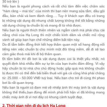
30 trở lên )
Nếu bạn là người phong cách và rất chú tâm đến việc chăm sóc
“hàm răng – mái tóc” của mình thì bạn nên mang sữa tắm, dầu gội
đầu, bàn chải và kem đánh răng…. Tuy ở khách sạn đều có trang
bị những vật dụng đó nhưng chất lượng không thể tốt bằng những
vật dụng chúng ta chuẩn bị và mang đi từ nhà được.
Nếu bạn là người thích thiên nhiên và ngắm cảnh mà phải chịu cái
nắng chói của Hạ Long thì một chiếc kính dâm và chiếc mũ rộng
vành sẽ giúp bạn hạn chế những điểm bất tiện này.
Do đi tắm biển đồng thời kết hợp thăm quan một số hang động nổi
tiếng nên việc chuẩn bị cho mình một đôi tông mềm, dễ đi sẽ tạo
cảm giác thoả mái khi đi bộ thăm quan.
Đi tắm biển thì đồ bơi là vật dụng được coi là thiết yếu nhất, nó
quyết định khá nhiều đến sự tự tin của bạn trước đám đông. Vì vậy
hãy chuẩn bị từ nhà cho chủ động hoặc gấp quá mà không chuẩn
bị được thì có thể đến bãi biển thuê với giá cả cũng khá phải chăng
từ: 25.000 – 50.000 VNĐ tuỳ loại. Nếu bạn cho trẻ đi cùng thì phao
bơi là rất quan trọng.
Nếu bạn là người có đam mê về nhiếp ảnh thì máy ảnh là vật dụng
không thể thiếu,bạn đừng để mình phải hối hận vì đã không mang
chiếc máy ảnh đi vì nơi đây có khung cảnh tuyệt đẹp.
2. Thời gian nên đi du lịch Hạ Long