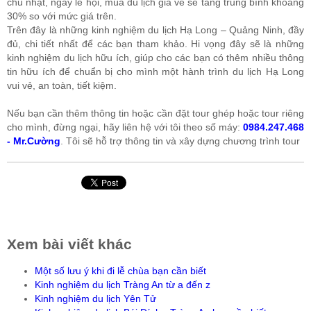
chủ nhật, ngày lễ hội, mùa du lịch giá vé sẽ tăng trung bình khoảng
30% so với mức giá trên.
Trên đây là những kinh nghiệm du lịch Hạ Long – Quảng Ninh, đầy
đủ, chi tiết nhất để các bạn tham khảo. Hi vọng đây sẽ là những
kinh nghiệm du lịch hữu ích, giúp cho các bạn có thêm nhiều thông
tin hữu ích để chuẩn bị cho mình một hành trình du lịch Hạ Long
vui vẻ, an toàn, tiết kiệm.
Nếu bạn cần thêm thông tin hoặc cần đặt tour ghép hoặc tour riêng
cho mình, đừng ngại, hãy liên hệ với tôi theo số máy:
0984.247.468
- Mr.Cường
. Tôi sẽ hỗ trợ thông tin và xây dựng chương trình tour
Xem bài viết khác
Một số lưu ý khi đi lễ chùa bạn cần biết
Kinh nghiệm du lịch Tràng An từ a đến z
Kinh nghiệm du lịch Yên Tử