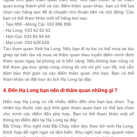
quan trong thành phố và các điểm thăm quan khác, bạn có thể lựa
chọn các hãng taxi để di chuyển cho thuận tiện và chủ động. Các
bạn có thể tham khảo một số hãng taxi sau:
- Taxi 886 –Móng Cái: 033 886 886.
- Hạ Long: 033 62 62 62.
- Hòn Gai: 033 84 84 84
- Mai Linh: 033 628 628
Tàu tham quan Vịnh hạ Long: Nếu bạn đi tự túc có thể mua vé tàu
ghép tại bến tàu và mua vé thăm quan theo tuyến điểm mình định
tham quan ngay tại phòng vé ở bến cảng. Nếu không bạn cũng có
thể tham gia tour ghép cùng chúng tôi với chi phí cực tốt, mà vẫn
đảm bảo thời gian và các điểm thăm quan cho bạn. Bạn có thể
tham khảo và đặt tour du lịch Hạ Long tại đây.
4. Đến Hạ Long bạn nên đi thăm quan những gì ?
Hiện nay Hạ Long có rất nhiều điểm đến cho bạn lựa chọn. Tuy
nhiên tùy thuộc vào quỹ thời gian tham quan bạn có thể lựa chọn
cho mình các điểm đến phù hợp. Bạn có thể tham khảo một số
thông tin điểm đến tại Hạ Long tại đây:
Bãi Cháy: Khu nghỉ mát Bãi Cháy nằm dọc theo bờ vịnh Hạ Long,
thích hợp để nghỉ ngơi và tắm biển. Khu nghỉ mát này quanh năm