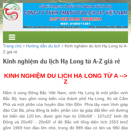
Trang chủ
Hướng dẫn du lịch
Kinh nghiệm du lịch Hạ Long từ A-
Z giá rẻ
Kinh nghiệm du lịch Hạ Long từ A-Z giá rẻ
KINH NGHIỆM DU LỊCH HẠ LONG TỪ A -->
Z
Nằm ở vùng Ðông Bắc Việt Nam, vịnh Hạ Long là một phần vịnh
Bắc Bộ, bao gồm vùng biển của thành phố Hạ Long, thị xã Cẩm
Phả và một phần của huyện đảo Vân Ðồn. Phía tây nam Vịnh giáp
đảo Cát Bà, phía đông là biển, phần còn lại giáp đất liền với đường
bờ biển dài 120 km, được giới hạn từ 106o58' - 107o22' kinh độ
Ðông và 20o45' - 20o50' vĩ độ Bắc với tổng diện tích 1553 km2
gồm 1969 hòn đảo lớn nhỏ, trong đó 989 đảo có tên và 980 đảo