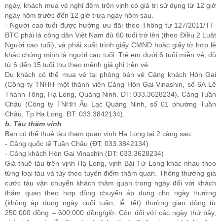
ngày, khách mua vé nghỉ đêm trên vịnh có giá trị sử dụng từ 12 giờ
ngày hôm trước đến 12 giờ trưa ngày hôm sau.
- Người cao tuổi được hưởng ưu đãi theo Thông tư 127/2011/TT-
BTC phải là công dân Việt Nam đủ 60 tuổi trở lên (theo Điều 2 Luật
Người cao tuổi), và phải xuất trình giấy CMND hoặc giấy tờ hợp lệ
khác chứng minh là người cao tuổi. Trẻ em dưới 6 tuổi miễn vé, đủ
từ 6 đến 15 tuổi thu theo mệnh giá ghi trên vé.
Du khách có thể mua vé tại phòng bán vé Cảng khách Hòn Gai
(Công ty TNHH một thành viên Cảng Hòn Gai-Vinashin, số 6A Lê
Thánh Tông, Hạ Long, Quảng Ninh. ĐT: 033.3628234), Cảng Tuần
Châu (Công ty TNHH Âu Lạc Quảng Ninh, số 01 phường Tuần
Châu, Tp Hạ Long. ĐT: 033.3842134).
b. Tàu thăm vịnh
Bạn có thể thuê tàu tham quan vịnh Hạ Long tại 2 cảng sau:
- Cảng quốc tế Tuần Châu (ĐT: 033.3842134)
- Cảng khách Hòn Gai Vinashin (ĐT: 033.3628234)
Giá thuê tàu trên vịnh Hạ Long, vịnh Bái Tử Long khác nhau theo
từng loại tàu và tùy theo tuyến điểm thăm quan. Thông thường giá
cước tàu vận chuyển khách thăm quan trong ngày đối với khách
thăm quan theo hợp đồng chuyến áp dụng cho ngày thường
(không áp dụng ngày cuối tuần, lễ, tết) thường giao động từ
250.000 đồng – 600.000 đồng/giờ. Còn đối với các ngày thứ bảy,