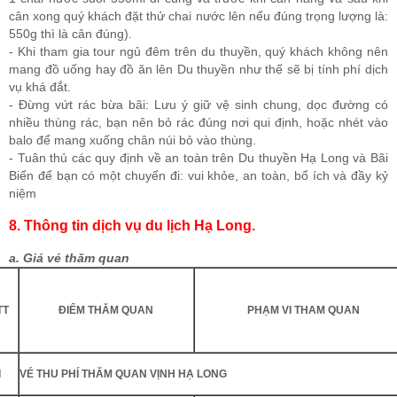
cân xong quý khách đặt thử chai nước lên nếu đúng trọng lượng là:
550g thì là cân đúng).
- Khi tham gia tour ngủ đêm trên du thuyền, quý khách không nên
mang đồ uống hay đồ ăn lên Du thuyền như thế sẽ bị tính phí dịch
vụ khá đắt.
- Đừng vứt rác bừa bãi: Lưu ý giữ vệ sinh chung, dọc đường có
nhiều thùng rác, bạn nên bỏ rác đúng nơi qui định, hoặc nhét vào
balo để mang xuống chân núi bỏ vào thùng.
- Tuân thủ các quy định về an toàn trên Du thuyền Hạ Long và Bãi
Biển để bạn có một chuyến đi: vui khỏe, an toàn, bổ ích và đầy kỷ
niệm
8. Thông tin dịch vụ du lịch Hạ Long.
a. Giá vé thăm quan
TT
ĐIỂM THĂM QUAN
PHẠM VI THAM QUAN
I
VÉ THU PHÍ THĂM QUAN VỊNH HẠ LONG