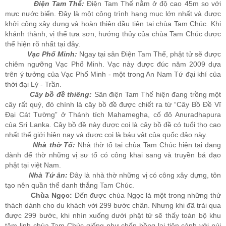
Điện Tam Thế:
Điện Tam Thế nằm ở độ cao 45m so với
mực nước biển. Đây là một công trình hạng mục lớn nhất và được
khởi công xây dựng và hoàn thiện đầu tiên tại chùa Tam Chúc. Khi
khánh thành, vị thế tựa sơn, hướng thủy của chùa Tam Chúc được
thể hiện rõ nhất tại đây.
Vạc Phổ Minh:
Ngay tại sân Điện Tam Thế, phật tử sẽ được
chiêm ngưỡng Vạc Phổ Minh. Vạc này được đúc năm 2009 dựa
trên ý tưởng của Vạc Phổ Minh - một trong An Nam Tứ đại khí của
thời đại Lý - Trần.
Cây bồ đề thiêng:
Sân điện Tam Thế hiện đang trồng một
cây rất quý, đó chính là cây bồ đề được chiết ra từ “Cây Bồ Ðề Vĩ
Ðại Cát Tường” ở Thánh tích Mahamegha, cố đô Anuradhapura
của Sri Lanka. Cây bồ đề này được coi là cây bồ đề có tuổi thọ cao
nhất thế giới hiện nay và được coi là báu vật của quốc đảo này.
Nhà thờ Tổ:
Nhà thờ tổ tại chùa Tam Chúc hiện tại đang
dành để thờ những vị sư tổ có công khai sang và truyền bá đạo
phật tại việt Nam.
Nhà Tứ ân:
Đây là nhà thờ những vị có công xây dựng, tôn
tạo nên quần thể danh thắng Tam Chúc.
Chùa Ngọc:
Đến được chùa Ngọc là một trong những thử
thách dành cho du khách với 299 bước chân. Nhưng khi đã trải qua
được 299 bước, khi nhìn xuống dưới phật tử sẽ thấy toàn bộ khu
tâm linh chùa Tam Chúc giống như chốn bồng lai tiên cảnh với núi