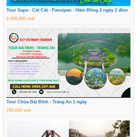
Tour Sapa - Cát Cát - Fansipan - Hàm Rồng 2 ngày 2 đêm
2,350,000 vnđ
Tour Chùa Bái Đính - Tràng An 1 ngày
780,000 vnđ