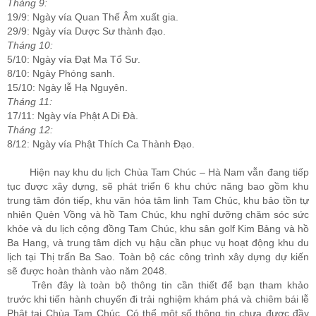
Tháng 9:
19/9: Ngày vía Quan Thế Âm xuất gia.
29/9: Ngày vía Dược Sư thành đạo.
Tháng 10:
5/10: Ngày vía Đạt Ma Tổ Sư.
8/10: Ngày Phóng sanh.
15/10: Ngày lễ Hạ Nguyên.
Tháng 11:
17/11: Ngày vía Phật A Di Đà.
Tháng 12:
8/12: Ngày vía Phật Thích Ca Thành Đạo.
Hiện nay khu du lịch Chùa Tam Chúc – Hà Nam vẫn đang tiếp
tục được xây dựng, sẽ phát triển 6 khu chức năng bao gồm khu
trung tâm đón tiếp, khu văn hóa tâm linh Tam Chúc, khu bảo tồn tự
nhiên Quèn Vồng và hồ Tam Chúc, khu nghỉ dưỡng chăm sóc sức
khỏe và du lịch cộng đồng Tam Chúc, khu sân golf Kim Bảng và hồ
Ba Hang, và trung tâm dịch vụ hậu cần phục vụ hoạt động khu du
lịch tại Thị trấn Ba Sao. Toàn bộ các công trình xây dựng dự kiến
sẽ được hoàn thành vào năm 2048.
Trên đây là toàn bộ thông tin cần thiết để bạn tham khảo
trước khi tiến hành chuyến đi trải nghiệm khám phá và chiêm bái lễ
Phật tại Chùa Tam Chúc. Có thể một số thông tin chưa được đầy