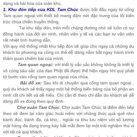
dạng và hài hòa của toàn khu.
1. Khu đón tiếp của KDL Tam Chúc
được bắt đầu ngay từ cổng
Tam quan ngoại với thiết kế mang đậm nét đặc trưng của lối kiến
trúc chùa chiền truyền thống.
Tại khu tiếp đón, trên mỗi chặng đường nhỏ sẽ luôn có sự
đồng hành của đội an ninh, nhân viên y tế và các bạn tư vấn viên
rất nhiệt tình hướng dẫn.
Với quy mô thống nhất khu tiếp đón sẽ giúp cho ngay cả những du
khách từ phương xa cũng có thể dễ dàng nắm bắt ngay hành trình
thăm quan chiêm bái của mình.
Tam quan ngoại:
với triết lý sắc sắc không không là triết lý
vô cùng sâu sắc của đạo Phật đã được thể hiện ngay khi quý phật
tử bước vào cổng tam quan ngoại của chùa.
Bãi đỗ xe:
Sau khi di chuyển qua cổng tam quan ngoại ,
quý du khách sẽ thấy ngay một hệ thống biển bảng của bộ phận an
ninh rất chi tiết và dễ hiểu. Chỉ cần đi theo chỉ dẫn du khách sẽ dễ
dàng đỗ xe đúng theo quy định.
Chợ xuân Tam Chúc
: Chợ xuân Tam Chúc là điểm đến tiếp
theo sẽ đem lại cảm giác hoài niệm với những thức quà quê như
bánh đúc, bánh đa, cá kho,.. ngoài ra khu lưu niệm với số lượng
mặt hàng đa dạng trưng bày bắt mắt đem lại một trải nghiệm thú vị
với tất cả quý khách.