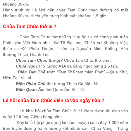
khoảng 30km.
Hành trình từ Hà Nội đến chùa Tam Chúc theo đường bộ mất
khoảng 60km, di chuyển trung bình mất khoảng 1,5 giờ.
Chùa Tam Chúc thờ ai ?
Chùa Tam Chúc thờ những vị quốc sư có công phát triển
Phật giáo Việt Nam như: Sư Tổ Đạt ma; Thiền sư Khuông Việt;
thiền sư Đỗ Pháp Thuận; Thiền sư Nguyễn Minh Không; Hòa
thượng Thích Thanh Tứ.
Chùa Tam Chúc thờ gì?
Chùa Tam Chúc thờ phật.
Chùa Ngọc
thờ tượng A Di đà bằng ngọc nặng 1,5 tấn.
Điện Tam Thế thờ: “
Tam Thế tam thiên Phật” – Quá Khứ,
Hiện Tại, Vị Lai.
Điện Pháp Chủ
thờ tượng Thích Ca Mâu Ni.
Điện Quan Âm
thờ Quan Âm Bồ Tát.
Lễ hội chùa Tam Chúc điễn ra vào ngày nào ?
Lễ khai hội chùa Tam Chúc ở Hà Nam được ấn định vào
ngày 12 tháng Giêng hàng năm.
Đây là lễ hội phục dựng lại câu chuyện cách đây 1.000 năm
trên tuyến đường hành hương kết nối di sản: Chùa Vàng - Tràng