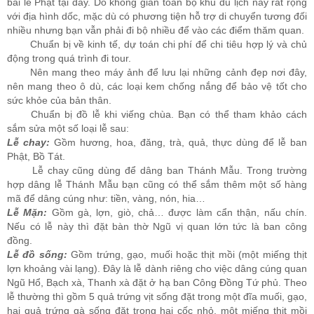
bái lễ Phật tại đây. Do không gian toàn bộ khu du lịch này rất rộng
với địa hình dốc, mặc dù có phương tiện hỗ trợ di chuyển tương đối
nhiều nhưng bạn vẫn phải đi bộ nhiều để vào các điểm thăm quan.
Chuẩn bị về kinh tế, dự toán chi phí để chi tiêu hợp lý và chủ
động trong quá trình đi tour.
Nên mang theo máy ảnh để lưu lại những cảnh đẹp nơi đây,
nên mang theo ô dù, các loại kem chống nắng để bảo vệ tốt cho
sức khỏe của bản thân.
Chuẩn bị đồ lễ khi viếng chùa. Bạn có thể tham khảo cách
sắm sửa một số loại lễ sau:
Lễ chay:
Gồm hương, hoa, đăng, trà, quả, thực dùng để lễ ban
Phật, Bồ Tát.
Lễ chay cũng dùng để dâng ban Thánh Mẫu. Trong trường
hợp dâng lễ Thánh Mẫu bạn cũng có thể sắm thêm một số hàng
mã để dâng cúng như: tiền, vàng, nón, hia…
Lễ Mặn:
Gồm gà, lợn, giò, chả… được làm cẩn thận, nấu chín.
Nếu có lễ này thì đặt bàn thờ Ngũ vị quan lớn tức là ban công
đồng.
Lễ đồ sống:
Gồm trứng, gạo, muối hoặc thịt mồi (một miếng thịt
lợn khoảng vài lạng). Đây là lễ dành riêng cho việc dâng cúng quan
Ngũ Hổ, Bạch xà, Thanh xà đặt ở hạ ban Công Đồng Tứ phủ. Theo
lễ thường thì gồm 5 quả trứng vịt sống đặt trong một đĩa muối, gạo,
hai quả trứng gà sống đặt trong hai cốc nhỏ, một miếng thịt mồi