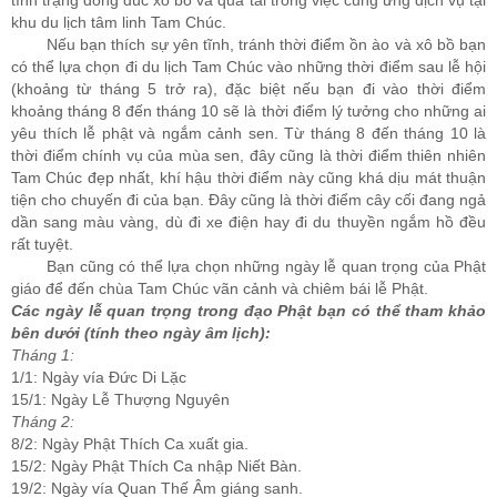
tình trạng đông đúc xô bồ và quá tải trong việc cung ứng dịch vụ tại
khu du lịch tâm linh Tam Chúc.
Nếu bạn thích sự yên tĩnh, tránh thời điểm ồn ào và xô bồ bạn
có thể lựa chọn đi du lịch Tam Chúc vào những thời điểm sau lễ hội
(khoảng từ tháng 5 trở ra), đặc biệt nếu bạn đi vào thời điểm
khoảng tháng 8 đến tháng 10 sẽ là thời điểm lý tưởng cho những ai
yêu thích lễ phật và ngắm cảnh sen. Từ tháng 8 đến tháng 10 là
thời điểm chính vụ của mùa sen, đây cũng là thời điểm thiên nhiên
Tam Chúc đẹp nhất, khí hậu thời điểm này cũng khá dịu mát thuận
tiện cho chuyến đi của bạn. Đây cũng là thời điểm cây cối đang ngả
dần sang màu vàng, dù đi xe điện hay đi du thuyền ngắm hồ đều
rất tuyệt.
Bạn cũng có thể lựa chọn những ngày lễ quan trọng của Phật
giáo để đến chùa Tam Chúc vãn cảnh và chiêm bái lễ Phật.
Các ngày lễ quan trọng trong đạo Phật bạn có thể tham khảo
bên dưới (tính theo ngày âm lịch):
Tháng 1:
1/1: Ngày vía Đức Di Lặc
15/1: Ngày Lễ Thượng Nguyên
Tháng 2:
8/2: Ngày Phật Thích Ca xuất gia.
15/2: Ngày Phật Thích Ca nhập Niết Bàn.
19/2: Ngày vía Quan Thế Âm giáng sanh.