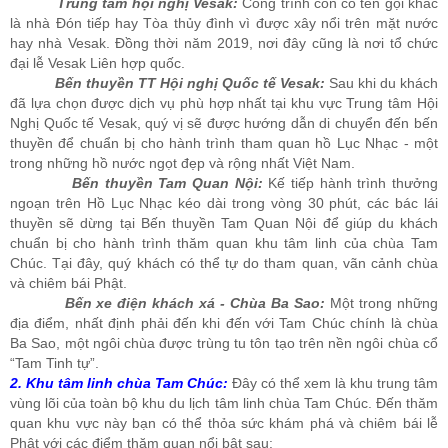
Trung tâm hội nghị Vesak:
Công trình còn có tên gọi khác
là nhà Đón tiếp hay Tòa thủy đình vì được xây nổi trên mặt nước
hay nhà Vesak. Đồng thời năm 2019, nơi đây cũng là nơi tổ chức
đại lễ Vesak Liên hợp quốc.
Bến thuyền TT Hội nghị Quốc tế Vesak:
Sau khi du khách
đã lựa chọn được dịch vụ phù hợp nhất tại khu vực Trung tâm Hội
Nghị Quốc tế Vesak, quý vị sẽ được hướng dẫn di chuyển đến bến
thuyền để chuẩn bị cho hành trình tham quan hồ Lục Nhạc - một
trong những hồ nước ngọt đẹp và rộng nhất Việt Nam.
Bến thuyền Tam Quan Nội:
Kế tiếp hành trình thưởng
ngoạn trên Hồ Lục Nhạc kéo dài trong vòng 30 phút, các bác lái
thuyền sẽ dừng tại Bến thuyền Tam Quan Nội để giúp du khách
chuẩn bị cho hành trình thăm quan khu tâm linh của chùa Tam
Chúc. Tại đây, quý khách có thể tự do tham quan, vãn cảnh chùa
và chiêm bái Phật.
Bến xe điện khách xá - Chùa Ba Sao:
Một trong những
địa điểm, nhất định phải đến khi đến với Tam Chúc chính là chùa
Ba Sao, một ngôi chùa được trùng tu tôn tạo trên nền ngôi chùa cổ
“Tam Tinh tự”.
2. Khu tâm linh chùa Tam Chúc:
Đây có thể xem là khu trung tâm
vùng lõi của toàn bộ khu du lịch tâm linh chùa Tam Chúc. Đến thăm
quan khu vực này bạn có thể thỏa sức khám phá và chiêm bái lễ
Phật với các điểm thăm quan nổi bật sau: