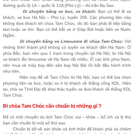
đường quốc lộ 1A – quốc lộ 12A (Phủ Lý) – thị trấn Ba Sao.
Di chuyển bằng xe bus, xe khách:
Bạn có thể đi xe
khách, xe bus Hà Nội – Phủ Lý, tuyến 206. Các phương tiện này
không đưa khách tới chùa Tam Chúc, do đó bạn phải đi tiếp bằng
taxi hoặc xe ôm. Bạn có thể bắt xe ở Giáp Bát hoặc bến xe Nước
Ngầm.
Di chuyển bằng xe Limousine đi chùa Tam Chúc:
Với
những tỉnh/ thành phố không có tuyến xe khách đến Hà Nam: Ở
phía Bắc, bạn nên qua 1 trạm trung chuyển tại Hà Nội, từ Hà Nội
xe khách lẫn limousine về Hà Nam rất nhiều. Ở các tỉnh phía Nam,
nên mua vé máy bay đến sân bay Nội Bài rồi bắt đầu hành trình
như trên.
Hiện nay để về Tam Chúc từ Hà Nội, bạn có thể lựa chọn
phương tiện xe bus, hoặc xe ô tô khách về thẳng cổng KDL. Hiện
tại, nhà xe Thời Đại đã khai thác tuyến xe đưa khách về thẳng KDL
Tam Chúc.
Đi chùa Tam Chúc cần chuẩn bị những gì ?
Để có một chuyến du lịch Tam Chúc vui – khỏe – bổ ích và lý thú
bạn cần chuẩn bị một số thứ sau:
Chuẩn bị tốt về sức khỏe và tinh thần để khám phá và chiêm