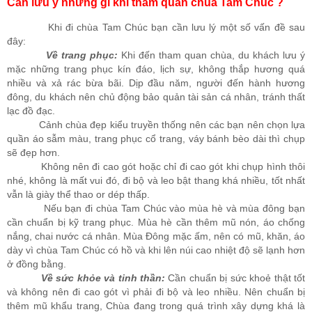
Cần lưu ý những gì khi thăm quan chùa Tam Chúc ?
Khi đi chùa Tam Chúc bạn cần lưu lý một số vấn đề sau
đây:
Về trang phục:
Khi đến tham quan chùa, du khách lưu ý
mặc những trang phục kín đáo, lịch sự, không thắp hương quá
nhiều và xả rác bừa bãi. Dịp đầu năm, người đến hành hương
đông, du khách nên chủ động bảo quản tài sản cá nhân, tránh thất
lạc đồ đạc.
Cảnh chùa đẹp kiểu truyền thống nên các bạn nên chọn lựa
quần áo sẫm màu, trang phục cổ trang, váy bánh bèo dài thì chụp
sẽ đẹp hơn.
Không nên đi cao gót hoặc chỉ đi cao gót khi chụp hình thôi
nhé, không là mất vui đó, đi bộ và leo bật thang khá nhiều, tốt nhất
vẫn là giày thể thao or dép thấp.
Nếu bạn đi chùa Tam Chúc vào mùa hè và mùa đông bạn
cần chuẩn bị kỹ trang phục. Mùa hè cần thêm mũ nón, áo chống
nắng, chai nước cá nhân. Mùa Đông mặc ấm, nên có mũ, khăn, áo
dày vì chùa Tam Chúc có hồ và khi lên núi cao nhiệt độ sẽ lạnh hơn
ở đồng bằng.
Về sức khỏe và tinh thần:
Cần chuẩn bị sức khoẻ thật tốt
và không nên đi cao gót vì phải đi bộ và leo nhiều. Nên chuẩn bị
thêm mũ khẩu trang, Chùa đang trong quá trình xây dựng khá là