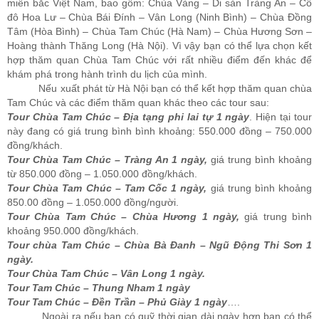
miền bắc Việt Nam, bao gồm: Chùa Vàng – Di sản Tràng An – Cố
đô Hoa Lư – Chùa Bái Đính – Vân Long (Ninh Bình) – Chùa Đồng
Tâm (Hòa Bình) – Chùa Tam Chúc (Hà Nam) – Chùa Hương Sơn –
Hoàng thành Thăng Long (Hà Nội). Vì vậy bạn có thể lựa chọn kết
hợp thăm quan Chùa Tam Chúc với rất nhiều điểm đến khác để
khám phá trong hành trình du lịch của mình.
Nếu xuất phát từ Hà Nội bạn có thể kết hợp thăm quan chùa
Tam Chúc và các điểm thăm quan khác theo các tour sau:
T
our Chùa Tam Chúc – Địa tạng phi lai tự 1 ngày
. Hiện tại tour
này đang có giá trung bình bình khoảng: 550.000 đồng – 750.000
đồng/khách.
Tour Chùa Tam Chúc – Tràng An 1 ngày,
giá trung bình khoảng
từ 850.000 đồng – 1.050.000 đồng/khách.
Tour Chùa Tam Chúc – Tam Cốc 1 ngày,
giá trung bình khoảng
850.00 đồng – 1.050.000 đồng/người.
Tour Chùa Tam Chúc – Chùa Hương 1 ngày,
giá trung bình
khoảng 950.000 đồng/khách.
Tour chùa Tam Chúc – Chùa Bà Đanh – Ngũ Động Thi Sơn 1
ngày.
Tour Chùa Tam Chúc – Vân Long 1 ngày.
Tour Tam Chúc – Thung Nham 1 ngày
Tour Tam Chúc – Đền Trần – Phủ Giày 1 ngày
….
Ngoài ra nếu bạn có quỹ thời gian dài ngày hơn bạn có thể