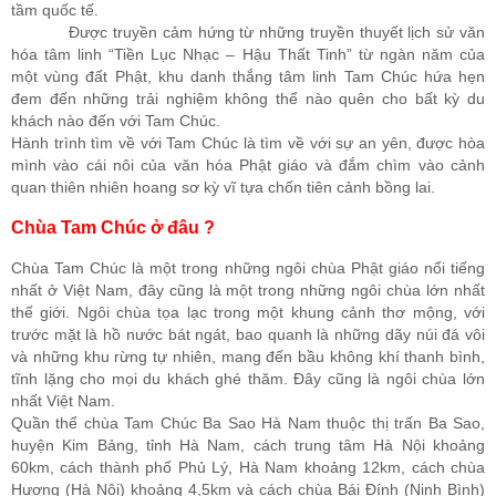
tầm quốc tế.
Được truyền cảm hứng từ những truyền thuyết lịch sử văn
hóa tâm linh “Tiền Lục Nhạc – Hậu Thất Tinh” từ ngàn năm của
một vùng đất Phật, khu danh thắng tâm linh Tam Chúc hứa hẹn
đem đến những trải nghiệm không thể nào quên cho bất kỳ du
khách nào đến với Tam Chúc.
Hành trình tìm về với Tam Chúc là tìm về với sự an yên, được hòa
mình vào cái nôi của văn hóa Phật giáo và đắm chìm vào cảnh
quan thiên nhiên hoang sơ kỳ vĩ tựa chốn tiên cảnh bồng lai.
Chùa Tam Chúc ở đâu ?
Chùa Tam Chúc là một trong những ngôi chùa Phật giáo nổi tiếng
nhất ở Việt Nam, đây cũng là một trong những ngôi chùa lớn nhất
thế giới. Ngôi chùa tọa lạc trong một khung cảnh thơ mộng, với
trước mặt là hồ nước bát ngát, bao quanh là những dãy núi đá vôi
và những khu rừng tự nhiên, mang đến bầu không khí thanh bình,
tĩnh lặng cho mọi du khách ghé thăm. Đây cũng là ngôi chùa lớn
nhất Việt Nam.
Quần thể chùa Tam Chúc Ba Sao Hà Nam thuộc thị trấn Ba Sao,
huyện Kim Bảng, tỉnh Hà Nam, cách trung tâm Hà Nội khoảng
60km, cách thành phố Phủ Lý, Hà Nam khoảng 12km, cách chùa
Hương (Hà Nội) khoảng 4,5km và cách chùa Bái Đính (Ninh Bình)