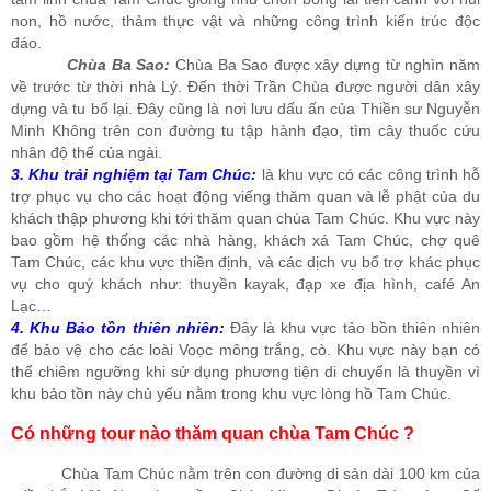
non, hồ nước, thảm thực vật và những công trình kiến trúc độc
đáo.
Chùa Ba Sao:
Chùa Ba Sao được xây dựng từ nghìn năm
về trước từ thời nhà Lý. Đến thời Trần Chùa được người dân xây
dựng và tu bổ lại. Đây cũng là nơi lưu dấu ấn của Thiền sư Nguyễn
Minh Không trên con đường tu tập hành đạo, tìm cây thuốc cứu
nhân độ thế của ngài.
3. Khu trải nghiệm tại Tam Chúc:
là khu vực có các công trình hỗ
trợ phục vụ cho các hoạt động viếng thăm quan và lễ phật của du
khách thập phương khi tới thăm quan chùa Tam Chúc. Khu vực này
bao gồm hệ thống các nhà hàng, khách xá Tam Chúc, chợ quê
Tam Chúc, các khu vực thiền định, và các dịch vụ bổ trợ khác phục
vụ cho quý khách như: thuyền kayak, đạp xe địa hình, café An
Lạc…
4. Khu Bảo tồn thiên nhiên:
Đây là khu vực tảo bồn thiên nhiên
để bảo vệ cho các loài Voọc mông trắng, cò. Khu vực này bạn có
thể chiêm ngưỡng khi sử dụng phương tiện di chuyển là thuyền vì
khu bảo tồn này chủ yếu nằm trong khu vực lòng hồ Tam Chúc.
Có những tour nào thăm quan chùa Tam Chúc ?
Chùa Tam Chúc nằm trên con đường di sản dài 100 km của