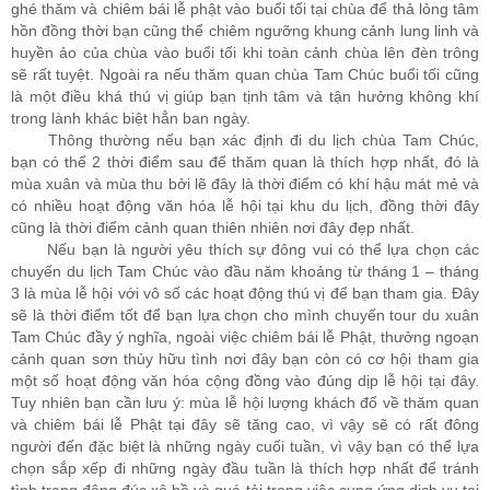
ghé thăm và chiêm bái lễ phật vào buổi tối tại chùa để thả lỏng tâm
hồn đồng thời bạn cũng thể chiêm ngưỡng khung cảnh lung linh và
huyền ảo của chùa vào buổi tối khi toàn cảnh chùa lên đèn trông
sẽ rất tuyệt. Ngoài ra nếu thăm quan chùa Tam Chúc buổi tối cũng
là một điều khá thú vị giúp bạn tịnh tâm và tận hưởng không khí
trong lành khác biệt hẳn ban ngày.
Thông thường nếu bạn xác định đi du lịch chùa Tam Chúc,
bạn có thể 2 thời điểm sau để thăm quan là thích hợp nhất, đó là
mùa xuân và mùa thu bởi lẽ đây là thời điểm có khí hậu mát mẻ và
có nhiều hoạt động văn hóa lễ hội tại khu du lịch, đồng thời đây
cũng là thời điểm cảnh quan thiên nhiên nơi đây đẹp nhất.
Nếu bạn là người yêu thích sự đông vui có thể lựa chọn các
chuyến du lịch Tam Chúc vào đầu năm khoảng từ tháng 1 – tháng
3 là mùa lễ hội với vô số các hoạt động thú vị để bạn tham gia. Đây
sẽ là thời điểm tốt để bạn lựa chọn cho mình chuyến tour du xuân
Tam Chúc đầy ý nghĩa, ngoài việc chiêm bái lễ Phật, thưởng ngoạn
cảnh quan sơn thủy hữu tình nơi đây bạn còn có cơ hội tham gia
một số hoạt động văn hóa cộng đồng vào đúng dịp lễ hội tại đây.
Tuy nhiên bạn cần lưu ý: mùa lễ hội lượng khách đổ về thăm quan
và chiêm bái lễ Phật tại đây sẽ tăng cao, vì vậy sẽ có rất đông
người đến đặc biệt là những ngày cuối tuần, vì vậy bạn có thể lựa
chọn sắp xếp đi những ngày đầu tuần là thích hợp nhất để tránh