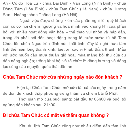
An - Cố đô Hoa Lư - chùa Bái Đính - Vân Long (Ninh Bình) - chùa
Đồng Tâm (Hòa Bình) - chùa Tam Chúc (Hà Nam) - chùa Hương
Sơn - Hoàng thành Thăng Long (Hà Nội).
Ngoài việc được chứng kiến các phần nghi lễ, quý khách
còn có cơ hội chiêm ngưỡng và hòa mình vào không khí của phần
hội với nhiều hoạt động văn hóa – thể thao vui nhộn và hấp dẫn,
trong đó phải nói đến hoạt động trong lễ rước nước từ hồ Tam
Chúc lên chùa Ngọc trên đỉnh núi Thất tinh, đây là nghi thức tâm
linh thể hiện lòng thành kính, biết ơn các vị Phật, thần, thánh, Mẫu
với ước muốn cầu mưa thuận gió hòa, mùa màng bội thu của cư
dân nông nghiệp; trống khai hội và tổ chức lễ dâng hương và dâng
lục cúng cầu nguyện quốc thái dân an...
Chùa Tam Chúc mở cửa những ngày nào đón khách ?
Hiện tại Chùa Tam Chúc mở cửa tất cả các ngày trong năm
để đón du khách thập phương viếng thăm và chiêm bái lễ Phật.
Thời gian mở cửa buổi sáng: bắt đầu từ 06h00 và buổi tối
ngừng đón khách sau 21h00.
Đi chùa Tam Chúc có mất vé thăm quan không ?
Khu du lịch Tam Chúc cũng như nhiều điểm đến tâm linh