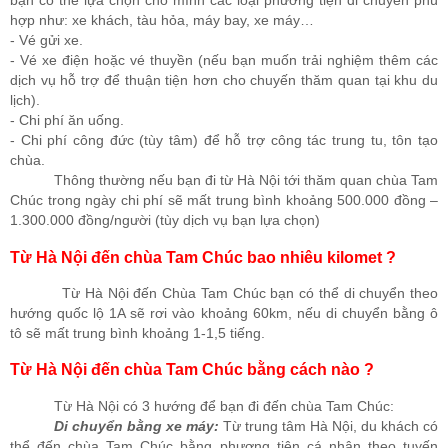
bạn có thể lựa chọn cho mình các loại phương tiện di chuyển phù
hợp như: xe khách, tàu hỏa, máy bay, xe máy…
- Vé gửi xe.
- Vé xe điện hoặc vé thuyền (nếu bạn muốn trải nghiệm thêm các
dịch vụ hỗ trợ để thuận tiện hơn cho chuyến thăm quan tại khu du
lịch).
- Chi phí ăn uống.
- Chi phí công đức (tùy tâm) để hỗ trợ công tác trung tu, tôn tạo
chùa.
Thông thường nếu bạn đi từ Hà Nội tới thăm quan chùa Tam
Chúc trong ngày chi phí sẽ mất trung bình khoảng 500.000 đồng –
1.300.000 đồng/người (tùy dịch vụ bạn lựa chọn)
Từ Hà Nội đến chùa Tam Chúc bao nhiêu kilomet ?
Từ Hà Nội đến Chùa Tam Chúc bạn có thể di chuyển theo
hướng quốc lộ 1A sẽ rơi vào khoảng 60km, nếu di chuyển bằng ô
tô sẽ mất trung bình khoảng 1-1,5 tiếng.
Từ Hà Nội đến chùa Tam Chúc bằng cách nào ?
Từ Hà Nội có 3 hướng để bạn đi đến chùa Tam Chúc:
Di chuyển bằng xe máy:
Từ trung tâm Hà Nội, du khách có
thể đến chùa Tam Chúc bằng phương tiện cá nhân theo tuyến