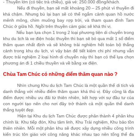
- Thuyền lớn (có tiệc trà chiều), giá vé: 250.000 đồng/khách.
Nếu đi thuyền, bạn sẽ mất khoảng 20 – 25 phút vì thuyền đi
khá chậm. Nhưng bù lại bạn sẽ có thể ngắm cảnh quan hồ nước
mênh mông, chim muông bay rợp trời, và tham quan đình Tam
Chúc ở giữa hồ. Ngồi trên thuyền cảm giác sẽ khá thi vị.
Nếu bạn lựa chọn 1 trong 2 loại phương tiện di chuyển trong
khu du lịch là xe điện hoặc thuyền thì bạn sẽ bỏ qua mất 1 số điểm
thăm quan nhất định và sẽ không trải nghiệm hết toàn bộ thắng
cảnh trong khu du lịch, vì vậy bàn để tiết kiệm chi phí nhưng vẫn
được trải nghiệm 2 loại hình di chuyển này thì bạn có thể lựa chọn
phương án đi 1 chiều thuyền và về bằng xe điện.
Chùa Tam Chúc có những điểm thăm quan nào ?
Nhìn chung Khu du lịch Tam Chúc là một quần thể di tích và
danh thắng với nhiều điểm thăm quan khá thú vị. Đây cũng là địa
điểm được nhiều ưu đãi từ thiên nhiên, kết hợp với sự đầu tư của
con người tạo nên cho nơi đây trở thành cả một quần thể danh
thắng tuyệt đẹp.
Hiện tại Khu du lịch Tam Chúc được phân thành 4 phân khu
chính là: Khu tiếp đón, Khu tâm linh, Khu Trải nghiệm, Khu bảo tồn
thiên nhiên. Mỗi một phân khu sẽ được xây dựng nhiều công trình
kiến trúc tôn giáo với công năng khác nhau tạo nên tổng thể đa