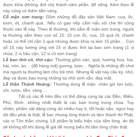
được khía (không đứt rời) thành năm phần, để sống. Kèm theo lễ
này cũng có thêm tiền vàng.
Cỗ mặn sơn trang:
Gồm những đồ đặc sản Việt Nam: cua, ốc,
lươn, ớt, chanh quả…Nếu có gạo nếp cẩm nấu xôi chè thì cũng
thuộc vào lễ này. Theo lệ thường, khi sắm lễ mặn sơn trang, người
ta thường sắm theo con số 15: 15 con ốc, cua, 15 quả ớt, chanh
hoặc có thể chỉ cần 1 quả nhưng được khía ra làm 15 phần… Con
số 15 này tương ứng với 15 vị được thờ tại ban sơn trang (1 vị
chúa, 2 vị hầu cận, 12 vị cô sơn trang)
Lễ ban thờ cô, thờ cậu:
Thường gồm oản, quả, hương hoa, hia,
hài, nón, áo… (đồ hàng mã) gương, lược… Nghĩa là những đồ chơi
mà người ta thường làm cho trẻ nhỏ. Nhưng lễ vật này cầu kỳ, nhỏ,
đẹp và được bao trong những túi nhỏ xinh xắn, đẹp mắt.
Lễ thần Thành Hoàng:
Thường dùng lễ mặn: chân giò lợn luộc,
xôi, rượu, tiền, vàng…
Tất cả các lễ trên đều có thể dâng cúng tại các Đền, Miếu,
Phủ, Đình…không nhất thiết là các ban trong trong chùa. Tuy
nhiên, phẩm vật dâng cúng dù nhiều hay ít, tốt hoặc xấu, ngon hay
dở đều phải là thật, lễ bạc nhưng lòng thành và tâm thành thì Phật,
các vị Tôn thần chứng. Lễ phẩm là biểu hiện của tấm lòng, do đó
sẽ không tốt khi dùng lễ giả để mong biểu thị tấm lòng chân thật.