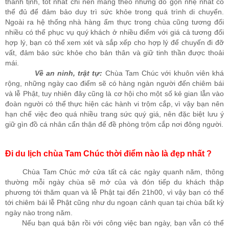
thanh tịnh, tốt nhất chỉ nên mang theo những đồ gọn nhẹ nhất có
thể đủ để đảm bảo duy trì sức khỏe trong quá trình di chuyển.
Ngoài ra hệ thống nhà hàng ẩm thực trong chùa cũng tương đối
nhiều có thể phục vụ quý khách ở nhiều điểm với giá cả tương đối
hợp lý, bạn có thể xem xét và sắp xếp cho hợp lý để chuyến đi đỡ
vất, đảm bảo sức khỏe cho bản thân và giữ tinh thần được thoải
mái.
Về an ninh, trật tự:
Chùa Tam Chúc với khuôn viên khá
rộng, những ngày cao điểm sẽ có hàng ngàn người đến chiêm bái
và lễ Phật, tuy nhiên đây cũng là cơ hội cho một số kẻ gian lẫn vào
đoàn người có thể thực hiện các hành vi trộm cắp, vì vậy bạn nên
hạn chế việc đeo quá nhiều trang sức quý giá, nên đặc biệt lưu ý
giữ gìn đồ cá nhân cẩn thận để đề phòng trộm cắp nơi đông người.
Đi du lịch chùa Tam Chúc thời điểm nào là đẹp nhất ?
Chùa Tam Chúc mở cửa tất cả các ngày quanh năm, thông
thường mỗi ngày chùa sẽ mở của và đón tiếp du khách thập
phương tới thăm quan và lễ Phật tại đến 21h00, vì vậy bạn có thể
tới chiêm bái lễ Phật cũng như du ngoạn cảnh quan tại chùa bất kỳ
ngày nào trong năm.
Nếu bạn quá bận rồi với công việc ban ngày, bạn vẫn có thể