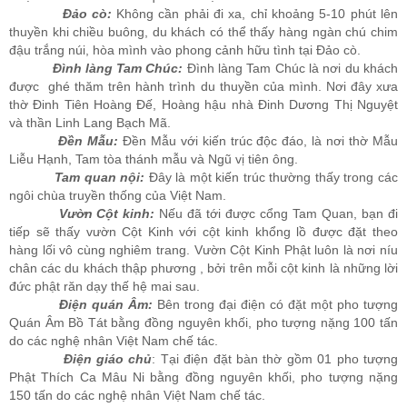
Đảo cò:
Không cần phải đi xa, chỉ khoảng 5-10 phút lên
thuyền khi chiều buông, du khách có thể thấy hàng ngàn chú chim
đậu trắng núi, hòa mình vào phong cảnh hữu tình tại Đảo cò.
Đình làng Tam Chúc:
Đình làng Tam Chúc là nơi du khách
được ghé thăm trên hành trình du thuyền của mình. Nơi đây xưa
thờ Đinh Tiên Hoàng Đế, Hoàng hậu nhà Đinh Dương Thị Nguyệt
và thần Linh Lang Bạch Mã.
Đền Mẫu:
Đền Mẫu với kiến trúc độc đáo, là nơi thờ Mẫu
Liễu Hạnh, Tam tòa thánh mẫu và Ngũ vị tiên ông.
Tam quan nội:
Đây là một kiến trúc thường thấy trong các
ngôi chùa truyền thống của Việt Nam.
Vườn Cột kinh:
Nếu đã tới được cổng Tam Quan, bạn đi
tiếp sẽ thấy vườn Cột Kinh với cột kinh khổng lồ được đặt theo
hàng lối vô cùng nghiêm trang. Vườn Cột Kinh Phật luôn là nơi níu
chân các du khách thập phương , bởi trên mỗi cột kinh là những lời
đức phật răn dạy thế hệ mai sau.
Điện quán Âm:
Bên trong đại điện có đặt một pho tượng
Quán Âm Bồ Tát bằng đồng nguyên khối, pho tượng nặng 100 tấn
do các nghệ nhân Việt Nam chế tác.
Điện giáo chủ
: Tại điện đặt bàn thờ gồm 01 pho tượng
Phật Thích Ca Mâu Ni bằng đồng nguyên khối, pho tượng nặng
150 tấn do các nghệ nhân Việt Nam chế tác.