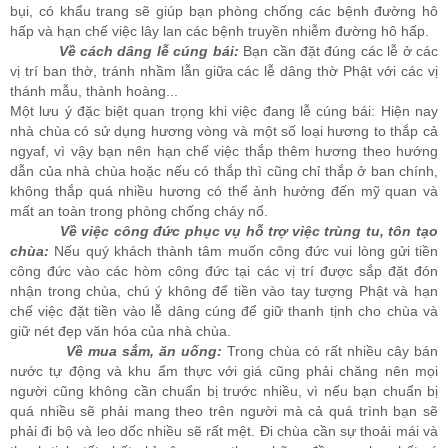
bụi, có khẩu trang sẽ giúp bạn phòng chống các bệnh đường hô
hấp và hạn chế việc lây lan các bệnh truyền nhiễm đường hô hấp.
Về cách dâng lễ cúng bái:
Bạn cần đặt đúng các lễ ở các
vị trí ban thờ, tránh nhầm lẫn giữa các lễ dâng thờ Phật với các vị
thánh mẫu, thành hoàng...
Một lưu ý đặc biệt quan trọng khi việc đang lễ cúng bái: Hiện nay
nhà chùa có sử dụng hương vòng và một số loại hương to thắp cả
ngyaf, vì vậy bạn nên hạn chế việc thắp thêm hương theo hướng
dẫn của nhà chùa hoặc nếu có thắp thì cũng chỉ thắp ở ban chính,
không thắp quá nhiều hương có thể ảnh hưởng đến mỹ quan và
mất an toàn trong phòng chống cháy nổ.
Về việc công đức phục vụ hỗ trợ việc trùng tu, tôn tạo
chùa:
Nếu quý khách thành tâm muốn công đức vui lòng gửi tiền
công đức vào các hòm công đức tại các vị trí được sắp đặt đón
nhận trong chùa, chú ý không để tiền vào tay tượng Phật và hạn
chế việc đặt tiền vào lễ dâng cúng để giữ thanh tịnh cho chùa và
giữ nét đẹp văn hóa của nhà chùa.
Về mua sắm, ăn uống:
Trong chùa có rất nhiều cây bán
nước tự động và khu ẩm thực với giá cũng phải chăng nên mọi
người cũng không cần chuẩn bị trước nhiều, vì nếu bạn chuẩn bị
quá nhiều sẽ phải mang theo trên người mà cả quá trình bạn sẽ
phải đi bộ và leo dốc nhiều sẽ rất mệt. Đi chùa cần sự thoải mái và