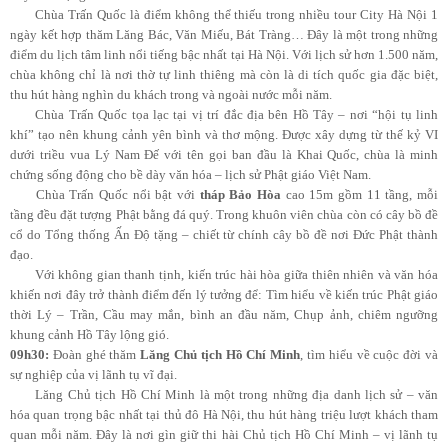
Chùa Trấn Quốc là điểm không thể thiếu trong nhiều tour City Hà Nội 1
ngày kết hợp thăm Lăng Bác, Văn Miếu, Bát Tràng… Đây là một trong những
điểm du lịch tâm linh nổi tiếng bậc nhất tại Hà Nội. Với lịch sử hơn 1.500 năm,
chùa không chỉ là nơi thờ tự linh thiêng mà còn là di tích quốc gia đặc biệt,
thu hút hàng nghìn du khách trong và ngoài nước mỗi năm.
Chùa Trấn Quốc tọa lạc tại vị trí đắc địa bên Hồ Tây – nơi “hội tụ linh
khí” tạo nên khung cảnh yên bình và thơ mộng. Được xây dựng từ thế kỷ VI
dưới triều vua Lý Nam Đế với tên gọi ban đầu là Khai Quốc, chùa là minh
chứng sống động cho bề dày văn hóa – lịch sử Phật giáo Việt Nam.
Chùa Trấn Quốc nổi bật với
tháp Bảo Hòa
cao 15m gồm 11 tầng, mỗi
tầng đều đặt tượng Phật bằng đá quý. Trong khuôn viên chùa còn có cây bồ đề
cổ do Tổng thống Ấn Độ tặng – chiết từ chính cây bồ đề nơi Đức Phật thành
đạo.
Với không gian thanh tịnh, kiến trúc hài hòa giữa thiên nhiên và văn hóa
khiến nơi đây trở thành điểm đến lý tưởng để: Tìm hiểu về kiến trúc Phật giáo
thời Lý – Trần, Cầu may mắn, bình an đầu năm, Chụp ảnh, chiêm ngưỡng
khung cảnh Hồ Tây lộng gió.
09h30:
Đoàn ghé thăm
Lăng Chủ tịch Hồ Chí Minh
, tìm hiểu về cuộc đời và
sự nghiệp của vị lãnh tụ vĩ đại.
Lăng Chủ tịch Hồ Chí Minh là một trong những địa danh lịch sử – văn
hóa quan trọng bậc nhất tại thủ đô Hà Nội, thu hút hàng triệu lượt khách tham
quan mỗi năm. Đây là nơi gìn giữ thi hài Chủ tịch Hồ Chí Minh – vị lãnh tụ