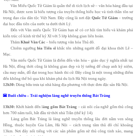
Văn Miếu Quốc Tử Giám là quần thể di tích lịch sử – văn hóa hàng đầu tại
Hà Nội, được xem là biểu tượng của truyền thống hiếu học và tinh thần tôn sư
trọng đạo của dân tộc Việt Nam. Đây cũng là nơi đặt
Quốc Tử Giám
– trường
đại học đầu tiên của nước ta dưới thời Lý.
Đến với Văn miếu Quốc Tử Giám bạn sẽ có cơ hội tìm hiểu và khám phá
kiến trúc cổ kính từ thế kỷ XI với 5 lớp không gian liên hoàn.
Thăm
Khuê Văn Các
– biểu tượng văn hóa Thủ đô.
Chiêm ngưỡng
bia Tiến sĩ
khắc tên những người đỗ đại khoa thời Lê –
Mạc.
Văn miếu Quốc Tử Giám là điểm đến văn hóa – giáo dục ý nghĩa nhất tại
Hà Nội, đồng thời cũng là không gian đẹp và lý tưởng để chụp anh kỷ niệm,
cầu may mắn, đỗ đạt trong học hành thi cử. Đây cũng là một trong những điểm
đến không thể bỏ qua khi khám phá du lịch Hà Nội trong ngày.
12h30:
Dùng bữa trưa tại nhà hàng địa phương với thực đơn đặc sản Hà Nội.
🌇 Buổi chiều – Trải nghiệm làng nghề truyền thống Bát Tràng
13h30:
Khởi hành đến l
àng gốm Bát Tràng
– cái nôi của nghề gốm thủ công
hơn 700 năm tuổi, bắt đầu từ thời nhà Trần (thế kỷ 14).
Làng gốm Bát Tràng là làng nghề truyền thống lâu đời nằm ven sông
Hồng, thuộc huyện Gia Lâm, Hà Nội – cách trung tâm thủ đô chỉ khoảng
13km. Nơi đây nổi tiếng với các sản phẩm gốm sứ thủ công tinh xảo, mang