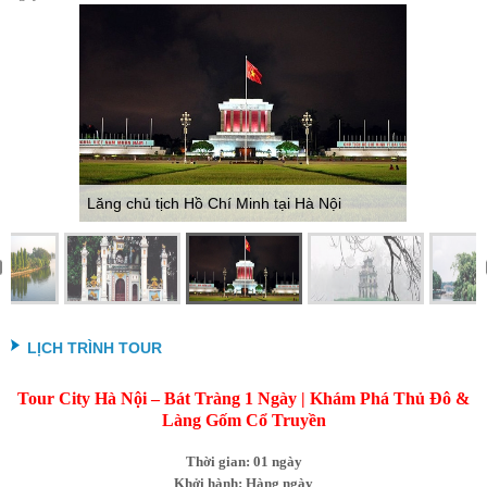
Lăng chủ tịch Hồ Chí Minh tại Hà Nội
LỊCH TRÌNH TOUR
Tour City Hà Nội – Bát Tràng 1 Ngày | Khám Phá Thủ Đô &
Làng Gốm Cổ Truyền
Thời gian: 01 ngày
Khởi hành: Hàng ngày