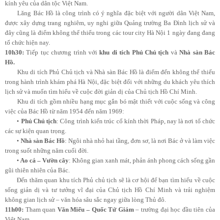
kính yêu của dân tộc Việt Nam.
Lăng Bác Hồ là công trình có ý nghĩa đặc biệt với người dân Việt Nam,
được xây dựng trang nghiêm, uy nghi giữa Quảng trường Ba Đình lịch sử và
đây cũng là điểm không thể thiếu trong các tour city Hà Nội 1 ngày đang đang
tổ chức hiện nay.
10h30:
Tiếp tục chương trình với
khu di tích Phủ Chủ tịch
và
Nhà sàn Bác
Hồ.
Khu di tích Phủ Chủ tịch và Nhà sàn Bác Hồ là điểm đến không thể thiếu
trong hành trình khám phá Hà Nội, đặc biệt đối với những du khách yêu thích
lịch sử và muốn tìm hiểu về cuộc đời giản dị của Chủ tịch Hồ Chí Minh.
Khu di tích gồm nhiều hạng mục gắn bó mật thiết với cuộc sống và công
việc của Bác Hồ từ năm 1954 đến năm 1969:
•
Phủ Chủ tịch
: Công trình kiến trúc cổ kính thời Pháp, nay là nơi tổ chức
các sự kiện quan trọng.
•
Nhà sàn Bác Hồ
: Ngôi nhà nhỏ hai tầng, đơn sơ, là nơi Bác ở và làm việc
trong suốt những năm cuối đời.
•
Ao cá – Vườn cây
: Không gian xanh mát, phản ánh phong cách sống gần
gũi thiên nhiên của Bác.
Đến thăm quan khu tích Phủ chủ tịch sẽ là cơ hội để bạn tìm hiểu về cuộc
sống giản dị và tư tưởng vĩ đại của Chủ tịch Hồ Chí Minh và trải nghiệm
không gian lịch sử – văn hóa sâu sắc ngay giữa lòng Thủ đô.
11h00:
Tham quan
Văn Miếu – Quốc Tử Giám
– trường đại học đầu tiên của
Việt Nam.