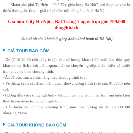
Khám phá phố Tạ Hiện - “Phố Tây giữa lòng Hà Nội”, nơi được ví von là
thiên đường ẩm thực – giải trí về đêm nổi tiếng ở phố cổ Hà Nội.
Giá tour City Hà Nội – Bát Tràng 1 ngày trọn gói: 799.000
đồng/khách
(Giá dành cho khách lẻ ghép đoàn khởi hành từ Hà Nội)
GIÁ TOUR BAO GỒM
- Xe
(7-16-29-35 chỗ.. tùy thuộc vào số lượng khách) đời mới
đưa đón quý
khách theo lịch trình thăm quan. Lái xe chuyên nghiệp, thân thiện và nhiệt
tình phục vụ theo chương trình.
- Ăn 01 bữa trưa tại nhà hàng theo chương trình tour.
- Vé thắng cảnh các điểm thăm quan theo chương trình (vào cửa 01 lượt - nếu
có).
- Hướng dẫn viên song ngữ Anh - Việt, chuyên nghiệp, nhiệt tình, am hiểu kiến
thức tuyến điểm trong lịch trình tour.
- Bảo hiểm du lịch theo chương trình, mức bồi thường tối đa: 20.000.000
đồng/người/vụ.
GIÁ TOUR KHÔNG BAO GỒM