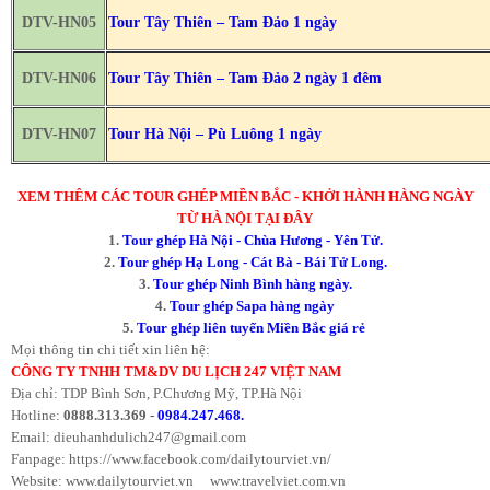
DTV-HN05
Tour Tây Thiên – Tam Đảo 1 ngày
DTV-HN06
Tour Tây Thiên – Tam Đảo 2 ngày 1 đêm
DTV-HN07
Tour Hà Nội – Pù Luông 1 ngày
XEM THÊM CÁC TOUR GHÉP MIỀN BẮC - KHỞI HÀNH HÀNG NGÀY
TỪ HÀ NỘI TẠI ĐÂY
1.
Tour ghép Hà Nội - Chùa Hương - Yên Tử.
2.
Tour ghép Hạ Long - Cát Bà - Bái Tử Long.
3.
Tour ghép Ninh Bình hàng ngày.
4.
Tour ghép Sapa hàng ngày
5.
Tour ghép liên tuyến Miền Bắc giá rẻ
Mọi thông tin chi tiết xin liên hệ:
CÔNG TY TNHH TM&DV DU LỊCH 247 VIỆT NAM
Địa chỉ: TDP Bình Sơn, P.Chương Mỹ, TP.Hà Nội
Hotline:
0888.313.369 -
0984.247.468.
Email: dieuhanhdulich247@gmail.com
Fanpage: https://www.facebook.com/dailytourviet.vn/
Website: www.dailytourviet.vn www.travelviet.com.vn