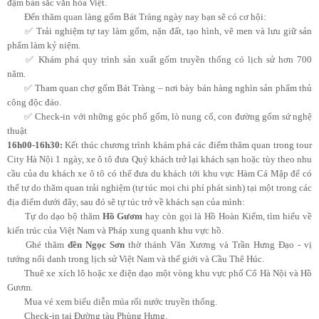
đậm bản sắc văn hóa Việt.
Đến thăm quan làng gốm Bát Tràng ngày nay bạn sẽ có cơ hội:
✅ Trải nghiệm tự tay làm gốm, nặn đất, tạo hình, vẽ men và lưu giữ sản
phẩm làm kỷ niệm.
✅ Khám phá quy trình sản xuất gốm truyền thống có lịch sử hơn 700
năm.
✅ Tham quan chợ gốm Bát Tràng – nơi bày bán hàng nghìn sản phẩm thủ
công độc đáo.
✅ Check-in với những góc phố gốm, lò nung cổ, con đường gốm sứ nghệ
thuật
16h00-16h30:
Kết thúc chương trình khám phá các điểm thăm quan trong tour
City Hà Nội 1 ngày, xe ô tô đưa Quý khách trở lại khách sạn hoặc tùy theo nhu
cầu của du khách xe ô tô có thể đưa du khách tới khu vực Hàm Cá Mập để có
thể tự do thăm quan trải nghiệm (tự túc mọi chi phí phát sinh) tại một trong các
địa điểm dưới đây, sau đó sẽ tự túc trở về khách sạn của mình:
Tự do dạo bộ thăm
Hồ Gươm
hay còn gọi là Hồ Hoàn Kiếm, tìm hiểu về
kiến trúc của Việt Nam và Pháp xung quanh khu vực hồ.
Ghé thăm
đền Ngọc Sơn
thờ thánh Văn Xương và Trần Hưng Đạo - vị
tướng nổi danh trong lịch sử Việt Nam và thế giới và Cầu Thê Húc.
Thuê xe xích lô hoặc xe điện dạo một vòng khu vực phố Cổ Hà Nội và Hồ
Gươm.
Mua vé xem biểu diễn múa rối nước truyền thống.
Check-in tại Đường tàu Phùng Hưng.