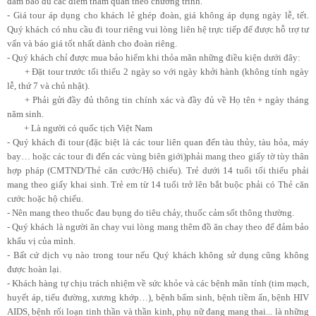
đảm bảo đủ các điểm thăm quan theo chương trình.
- Giá tour áp dụng cho khách lẻ ghép đoàn, giá không áp dụng ngày lễ, tết.
Quý khách có nhu cầu đi tour riêng vui lòng liên hệ trực tiếp để được hỗ trợ tư
vấn và báo giá tốt nhất dành cho đoàn riêng.
- Quý khách chỉ được mua bảo hiểm khi thỏa mãn những điều kiện dưới đây:
+ Đặt tour trước tối thiểu 2 ngày so với ngày khởi hành (không tính ngày
lễ, thứ 7 và chủ nhật).
+ Phải gửi đầy đủ thông tin chính xác và đầy đủ về Họ tên + ngày tháng
năm sinh.
+ Là người có quốc tịch Việt Nam
- Quý khách đi tour (đặc biệt là các tour liên quan đến tàu thủy, tàu hỏa, máy
bay… hoặc các tour đi đến các vùng biên giới)phải mang theo giấy tờ tùy thân
hợp pháp (CMTND/Thẻ căn cước/Hộ chiếu). Trẻ dưới 14 tuổi tối thiểu phải
mang theo giấy khai sinh. Trẻ em từ 14 tuổi trở lên bắt buộc phải có Thẻ căn
cước hoặc hộ chiếu.
- Nên mang theo thuốc đau bụng do tiêu chảy, thuốc cảm sốt thông thường.
- Quý khách là người ăn chay vui lòng mang thêm đồ ăn chay theo để đảm bảo
khẩu vị của mình.
- Bất cứ dịch vụ nào trong tour nếu Quý khách không sử dụng cũng không
được hoàn lại.
- Khách hàng tự chịu trách nhiệm về sức khỏe và các bệnh mãn tính (tim mạch,
huyết áp, tiểu đường, xương khớp…), bệnh bẩm sinh, bệnh tiềm ẩn, bệnh HIV
AIDS, bệnh rối loạn tinh thần và thần kinh, phụ nữ đang mang thai... là những