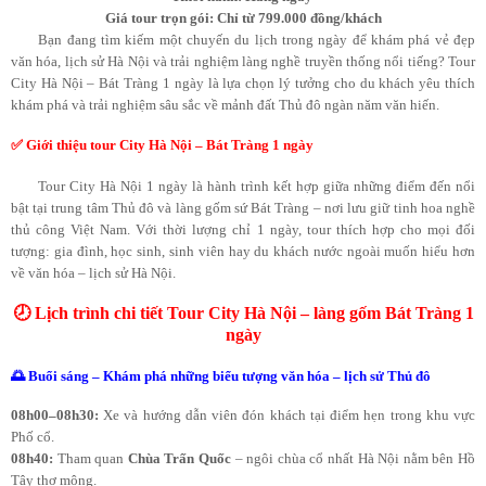
Giá tour trọn gói: Chỉ từ 799.000 đồng/khách
Bạn đang tìm kiếm một chuyến du lịch trong ngày để khám phá vẻ đẹp
văn hóa, lịch sử Hà Nội và trải nghiệm làng nghề truyền thống nổi tiếng? Tour
City Hà Nội – Bát Tràng 1 ngày là lựa chọn lý tưởng cho du khách yêu thích
khám phá và trải nghiệm sâu sắc về mảnh đất Thủ đô ngàn năm văn hiến.
✅ Giới thiệu tour City Hà Nội – Bát Tràng 1 ngày
Tour City Hà Nội 1 ngày là hành trình kết hợp giữa những điểm đến nổi
bật tại trung tâm Thủ đô và làng gốm sứ Bát Tràng – nơi lưu giữ tinh hoa nghề
thủ công Việt Nam. Với thời lượng chỉ 1 ngày, tour thích hợp cho mọi đối
tượng: gia đình, học sinh, sinh viên hay du khách nước ngoài muốn hiểu hơn
về văn hóa – lịch sử Hà Nội.
🕗 Lịch trình chi tiết Tour City Hà Nội – làng gốm Bát Tràng 1
ngày
🌅 Buổi sáng – Khám phá những biểu tượng văn hóa – lịch sử Thủ đô
08h00–08h30:
Xe và hướng dẫn viên đón khách tại điểm hẹn trong khu vực
Phố cổ.
08h40:
Tham quan
Chùa Trấn Quốc
– ngôi chùa cổ nhất Hà Nội nằm bên Hồ
Tây thơ mộng.