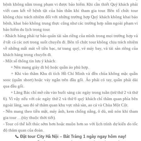
bệnh không nằm trong phạm vi được bảo hiểm. Khi cần thiết Quý khách phải
viết cam kết về bệnh tật của bản thân khi tham gia tour. Bên tổ chức tour
không chịu trách nhiệm đối với những trường hợp Quý khách không khai báo
bệnh, khai báo không trung thực cũng như các trường hợp nằm ngoài phạm vi
bảo hiểm du lịch trong tour.
- Khách hàng phải tự bảo quản tài sản riêng của mình trong mọi trường hợp và
ở tất cả các nơi trong suốt chuyến đi. Bên tổ chức tour không chịu trách nhiệm
về những mất mát về tiền bạc, tư trang quý, vé máy bay, và tài sản riêng của
khách hàng trong chuyến đi.
- Một số thông tin lưu ý khách:
+
Nên mang giày đi bộ hoặc quần áo phù hợp.
+
Khi vào thăm Khu di tích Hồ Chí Minh và đền chùa không mặc quần
sooc (quần short) hoặc váy ngắn trên đầu gối. Áo phải có tay, quần phải dài
qua đầu gối.
+
Lăng Bác chỉ mở cửa vào buổi sáng các ngày trong tuần (trừ thứ 2 và thứ
6). Vì vậy nếu với các ngày thứ 2 và thứ 6 quý khách chỉ thăm quan phía bên
ngoài lăng, sau đó sẽ thăm quan khu vực nhà sàn, ao cá và Chùa Một Cột.
- Nên mang theo tiền mặt, máy ảnh, kem chống nắng, ô dù, mũ nón khi tham
gia tour …(tùy thuộc thời tiết).
- Tour có thể kết thúc sớm hơn hoặc muộn hơn so với lịch trình dự kiến do tốc
độ thăm quan của đoàn.
📞 Đặt tour City Hà Nội – Bát Tràng 1 ngày ngay hôm nay!