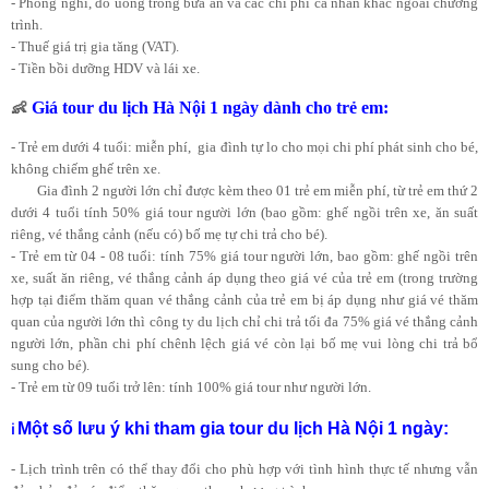
- Phòng nghỉ, đồ uống trong bữa ăn và các chi phí cá nhân khác ngoài chương
trình.
- Thuế giá trị gia tăng (VAT).
- Tiền bồi dưỡng HDV và lái xe.
Giá tour du lịch Hà Nội 1 ngày dành cho trẻ em:
👶
- Trẻ em dưới 4 tuổi: miễn phí, gia đình tự lo cho mọi chi phí phát sinh cho bé,
không chiếm ghế trên xe.
Gia đình 2 người lớn chỉ được kèm theo 01 trẻ em miễn phí, từ trẻ em thứ 2
dưới 4 tuổi tính 50% giá tour người lớn (bao gồm: ghế ngồi trên xe, ăn suất
riêng, vé thắng cảnh (nếu có) bố mẹ tự chi trả cho bé).
- Trẻ em từ 04 - 08 tuổi: tính 75% giá tour người lớn, bao gồm: ghế ngồi trên
xe, suất ăn riêng, vé thắng cảnh áp dụng theo giá vé của trẻ em (trong trường
hợp tại điểm thăm quan vé thắng cảnh của trẻ em bị áp dụng như giá vé thăm
quan của người lớn thì công ty du lịch chỉ chi trả tối đa 75% giá vé thắng cảnh
người lớn, phần chi phí chênh lệch giá vé còn lại bố mẹ vui lòng chi trả bổ
sung cho bé).
- Trẻ em từ 09 tuổi trở lên: tính 100% giá tour như người lớn.
Một số lưu ý khi tham gia tour du lịch Hà Nội 1 ngày:
ℹ️
- Lịch trình trên có thể thay đổi cho phù hợp với tình hình thực tế nhưng vẫn