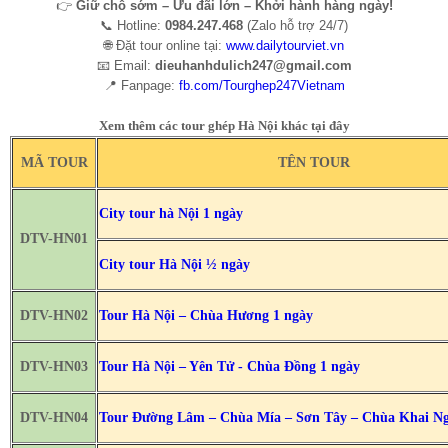
👉
Giữ chỗ sớm – Ưu đãi lớn – Khởi hành hàng ngày!
📞 Hotline:
0984.247.468
(Zalo hỗ trợ 24/7)
🌐 Đặt tour online tại:
www.dailytourviet.vn
📧 Email:
dieuhanhdulich247@gmail.com
📍 Fanpage:
fb.com/Tourghep247Vietnam
Xem thêm các tour ghép Hà Nội khác tại đây
MÃ TOUR
TÊN TOUR
City tour hà Nội 1 ngày
DTV-HN01
City tour Hà Nội ½ ngày
DTV-HN02
Tour Hà Nội – Chùa Hương 1 ngày
DTV-HN03
Tour Hà Nội – Yên Tử - Chùa Đồng 1 ngày
DTV-HN04
Tour Đường Lâm – Chùa Mía – Sơn Tây – Chùa Khai Ng