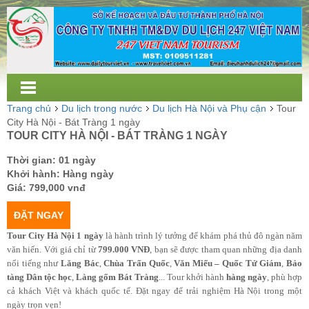
Trang chủ
Du lịch trong nước
Du lịch Hà Nội và Phụ cận
Tour
City Hà Nội - Bát Tràng 1 ngày
TOUR CITY HÀ NỘI - BÁT TRÀNG 1 NGÀY
Thời gian: 01 ngày
Khởi hành: Hàng ngày
Giá:
799,000 vnđ
ĐẶT NGAY
Tour City Hà Nội 1 ngày
là hành trình lý tưởng để khám phá thủ đô ngàn năm
văn hiến. Với giá chỉ từ
799.000 VNĐ
, bạn sẽ được tham quan những địa danh
nổi tiếng như
Lăng Bác
,
Chùa Trấn Quốc
,
Văn Miếu – Quốc Tử Giám
,
Bảo
tàng Dân tộc học
,
Làng gốm Bát Tràng
... Tour khởi hành
hàng ngày
, phù hợp
cả khách Việt và khách quốc tế. Đặt ngay để trải nghiệm Hà Nội trong một
ngày trọn vẹn!