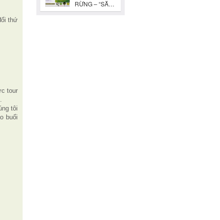
ổi thứ
ức tour
.
ng tôi
o buổi