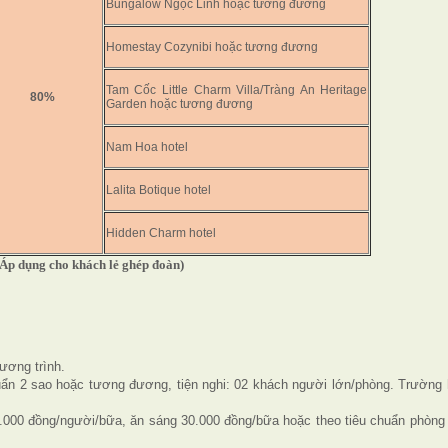
Bungalow Ngọc Linh hoặc tương đương
Homestay Cozynibi hoặc tương đương
Tam Cốc Little Charm Villa/Tràng An Heritage
80%
Garden hoặc tương đương
Nam Hoa hotel
Lalita Botique hotel
Hidden Charm hotel
(Áp dụng cho khách lẻ ghép đoàn)
ơng trình.
uẩn 2 sao hoặc tương đương, tiện nghi: 02 khách người lớn/phòng. Trường 
.000 đồng/người/bữa, ăn sáng 30.000 đồng/bữa hoặc theo tiêu chuẩn phòng