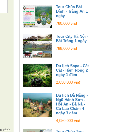
Tour Chùa Bái
Đính - Tràng An 1
ngày
780,000 vnđ
Tour City Hà Nội -
Bát Tràng 1 ngày
799,000 vnđ
Du lịch Sapa - Cát
Cát - Hàm Rồng 2
ngày 1 đêm
2,050,000 vnđ
Du lịch Đà Nẵng -
Ngũ Hành Sơn -
Hội An - Bà Nà -
Cù Lao Chàm 4
ngày 3 đêm
4,050,000 vnđ
ìn cảnh
Tour Chùa Tam