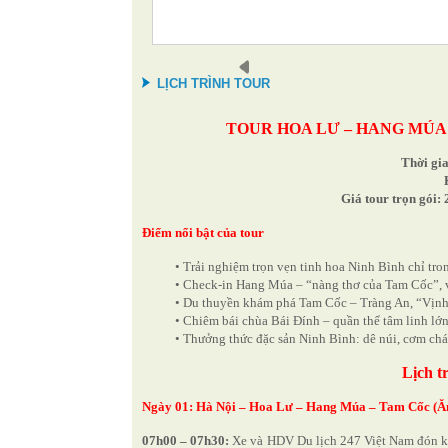
LỊCH TRÌNH TOUR
TOUR HOA LƯ – HANG MÚA 
Thời gia
Giá tour trọn gói:
Điểm nổi bật của tour
• Trải nghiệm trọn vẹn tinh hoa Ninh Bình chỉ tron
• Check-in Hang Múa – “nàng thơ của Tam Cốc”, vi
• Du thuyền khám phá Tam Cốc – Tràng An, “Vịnh H
• Chiêm bái chùa Bái Đính – quần thể tâm linh lớn
• Thưởng thức đặc sản Ninh Bình: dê núi, cơm chá
Lịch t
Ngày 01: Hà Nội – Hoa Lư – Hang Múa – Tam Cốc (Ăn 
07h00 – 07h30:
Xe và HDV Du lịch 247 Việt Nam đón kh