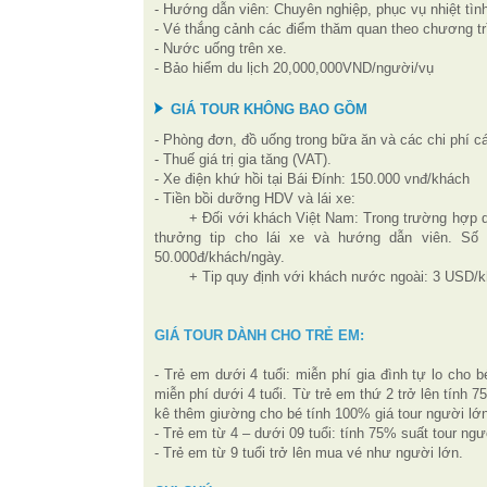
- Hướng dẫn viên: Chuyên nghiệp, phục vụ nhiệt tình
- Vé thắng cảnh các điểm thăm quan theo chương trì
- Nước uống trên xe.
- Bảo hiểm du lịch 20,000,000VND/người/vụ
GIÁ TOUR KHÔNG BAO GỒM
- Phòng đơn, đồ uống trong bữa ăn và các chi phí c
- Thuế giá trị gia tăng (VAT).
- Xe điện khứ hồi tại Bái Đính: 150.000 vnđ/khách
- Tiền bồi dưỡng HDV và lái xe:
+ Đối với khách Việt Nam: Trong trường hợp d
thưởng tip cho lái xe và hướng dẫn viên. Số t
50.000đ/khách/ngày.
+ Tip quy định với khách nước ngoài: 3 USD/k
GIÁ TOUR DÀNH CHO TRẺ EM:
- Trẻ em dưới 4 tuổi: miễn phí gia đình tự lo cho
miễn phí dưới 4 tuổi. Từ trẻ em thứ 2 trở lên tính
kê thêm giường cho bé tính 100% giá tour người lớn
- Trẻ em từ 4 – dưới 09 tuổi: tính 75% suất tour ng
- Trẻ em từ 9 tuổi trở lên mua vé như người lớn.