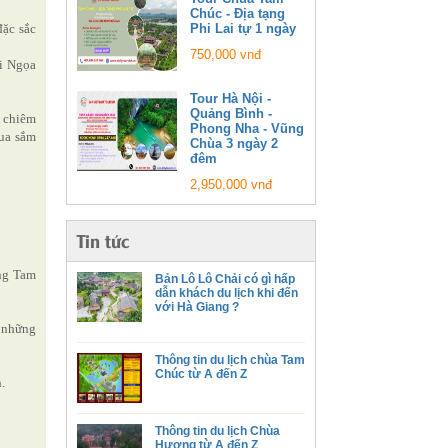
Chúc - Địa tạng
đặc sắc
Phi Lai tự 1 ngày
750,000 vnđ
i Ngọa
Tour Hà Nội -
Quảng Bình -
, chiêm
Phong Nha - Vũng
mua sắm
Chùa 3 ngày 2
đêm
2,950,000 vnđ
Tin tức
ng Tam
Bản Lô Lô Chải có gì hấp
dẫn khách du lịch khi đến
với Hà Giang ?
 những
Thông tin du lịch chùa Tam
Chúc từ A đến Z
.
Thông tin du lịch Chùa
Hương từ A đến Z