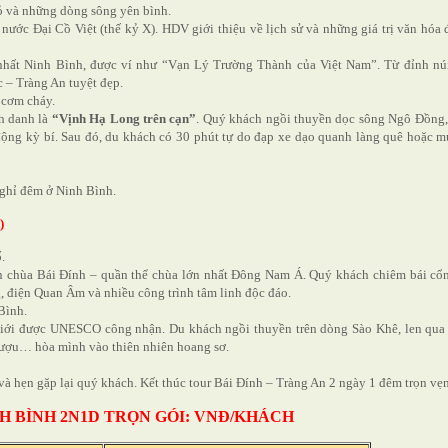
ỏ và những dòng sông yên bình.
nước Đại Cồ Việt (thế kỷ X). HDV giới thiệu về lịch sử và những giá trị văn hóa 
nhất Ninh Bình, được ví như “Vạn Lý Trường Thành của Việt Nam”. Từ đỉnh nú
– Tràng An tuyệt đẹp.
 cơm cháy.
h danh là
“Vịnh Hạ Long trên cạn”
. Quý khách ngồi thuyền dọc sông Ngô Đồng
động kỳ bí. Sau đó, du khách có 30 phút tự do đạp xe dạo quanh làng quê hoặc 
 nghỉ đêm ở Ninh Bình.
)
.
n chùa Bái Đính – quần thể chùa lớn nhất Đông Nam Á. Quý khách chiêm bái cổ
 điện Quan Âm và nhiều công trình tâm linh độc đáo.
Bình.
giới được UNESCO công nhận. Du khách ngồi thuyền trên dòng Sào Khê, len qua
ượu… hòa mình vào thiên nhiên hoang sơ.
à hẹn gặp lại quý khách. Kết thúc tour Bái Đính – Tràng An 2 ngày 1 đêm trọn vẹn
H BÌNH 2N1D TRỌN GÓI: VNĐ/KHÁCH