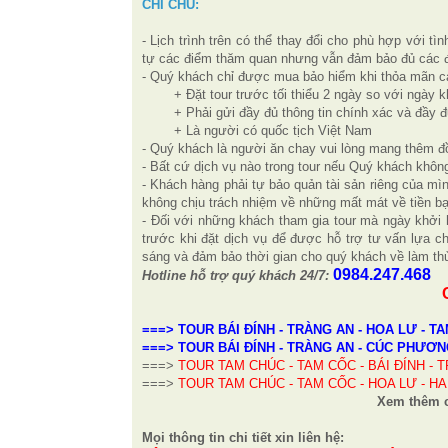
CHI CHÚ:
- Lịch trình trên có thể thay đổi cho phù hợp với 
tự các điểm thăm quan nhưng vẫn đảm bảo đủ các đ
- Quý khách chỉ được mua bảo hiểm khi thỏa mãn c
+ Đặt tour trước tối thiểu 2 ngày so với ngày k
+ Phải gửi đầy đủ thông tin chính xác và đầy 
+ Là người có quốc tịch Việt Nam
- Quý khách là người ăn chay vui lòng mang thêm đ
- Bất cứ dịch vụ nào trong tour nếu Quý khách khô
- Khách hàng phải tự bảo quản tài sản riêng của mìn
không chịu trách nhiệm về những mất mát về tiền bạc
- Đối với những khách tham gia tour mà ngày khởi h
trước khi đặt dịch vụ để được hỗ trợ tư vấn lựa c
sáng và đảm bảo thời gian cho quý khách về làm thủ 
0984.247.468
Hotline hỗ trợ quý khách 24/7:
===> TOUR BÁI ĐÍNH - TRÀNG AN - HOA LƯ - TA
===> TOUR BÁI ĐÍNH - TRÀNG AN - CÚC PHƯƠN
===>
TOUR TAM CHÚC - TAM CỐC - BÁI ĐÍNH - T
===>
TOUR TAM CHÚC - TAM CỐC - HOA LƯ - HA
Xem thêm 
Mọi thông tin chi tiết xin liên hệ: