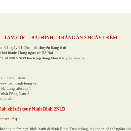
– TAM CỐC – BÁI ĐÍNH – TRÀNG AN 2 NGÀY 1 ĐÊM
n: 02 ngày 01 đêm – di chuyển bằng ô tô
Khởi hành: Hàng ngày từ Hà Nội
 2.150.000 VNĐ/khách (áp dụng khách lẻ ghép đoàn)
g 2 ngày 1 đêm.
ew toàn cảnh hùng vĩ.
ạ Long trên cạn”.
 nhất Đông Nam Á.
y, gà đồi…
rình chi tiết tour Ninh Bình 2N1Đ
trưa, tối)
ách tại điểm hẹn, khởi hành đi Ninh Bình. Trên đường, du khách có thể ngắm nh