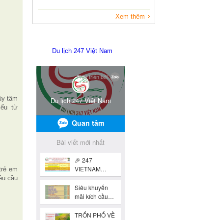
Xem thêm
Du lịch 247 Việt Nam
ùy tâm
iểu từ
trẻ em
êu cầu