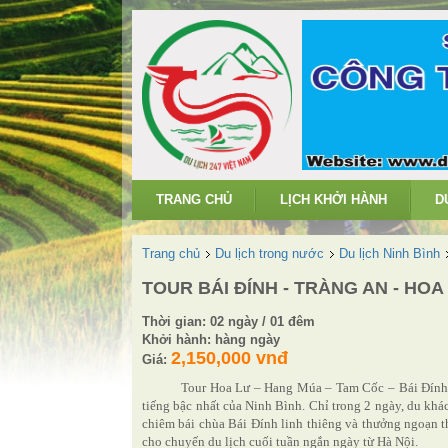
TRANG CHỦ
LỊCH KHỞI HÀNH
D
Trang chủ
Du lịch trong nước
Du lịch Ninh Bình
TOUR BÁI ĐÍNH - TRÀNG AN - HOA
Thời gian: 02 ngày / 01 đêm
Khởi hành: hàng ngày
2,150,000 vnđ
Giá:
Tour Hoa Lư – Hang Múa – Tam Cốc – Bái Đính 
tiếng bậc nhất của Ninh Bình. Chỉ trong 2 ngày, du kh
chiêm bái chùa Bái Đính linh thiêng và thưởng ngoạn t
cho chuyến du lịch cuối tuần ngắn ngày từ Hà Nội.