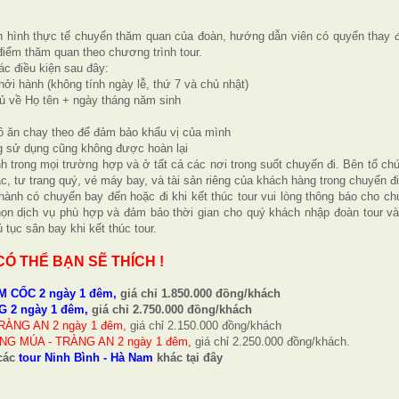
tình hình thực tế chuyến thăm quan của đoàn, hướng dẫn viên có quyển thay đ
iểm thăm quan theo chương trình tour.
ác điều kiện sau đây:
hởi hành (không tính ngày lễ, thứ 7 và chủ nhật)
đủ về Họ tên + ngày tháng năm sinh
ồ ăn chay theo để đảm bảo khẩu vị của mình
ng sử dụng cũng không được hoàn lại
h trong mọi trường hợp và ở tất cả các nơi trong suốt chuyến đi. Bên tổ ch
, tư trang quý, vé máy bay, và tài sản riêng của khách hàng trong chuyến đi
ành có chuyến bay đến hoặc đi khi kết thúc tour vui lòng thông báo cho chú
họn dịch vụ phù hợp và đảm bảo thời gian cho quý khách nhập đoàn tour và
tục sân bay khi kết thúc tour.
CÓ THỂ BẠN SẼ THÍCH !
M CỐC 2 ngày 1 đêm,
giá chỉ 1.850.000 đồng/khách
G 2 ngày 1 đêm,
giá chỉ 2.750.000 đồng/khách
RÀNG AN 2 ngày 1 đêm,
giá chỉ 2.150.000 đồng/khách
NG MÚA - TRÀNG AN 2 ngày 1 đêm,
giá chỉ 2.250.000 đồng/khách.
các
tour Ninh Bình - Hà Nam
khác tại đây