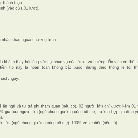
, thành thạo
nh (vào cửa 01 lượt).
á nhân khác ngoài chương trình.
u khách thấy hài lòng với sự phục vụ của lái xe và hướng dẫn viên có thể t
iền tip này là hoàn toàn không bắt buộc nhưng theo thông lệ tối th
hách/ngày.
 bé ăn ngủ và tự trả phí tham quan (nếu có). 02 người lớn chỉ được kèm 01 
 75% giá tour người lớn (ngủ chung giường cùng bố mẹ, trường hợp gia đình y
).
ười lớn (ngủ chung giường cùng bố mẹ). 100% vé xe điện (nếu có).