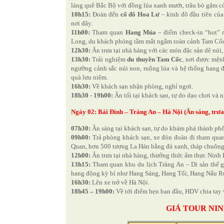
làng quê Bắc Bộ với đồng lúa xanh mướt, trâu bò gặm c
10h15:
Đoàn đến
cố đô Hoa Lư
– kinh đô đầu tiên của 
nơi đây.
11h00:
Tham quan
Hang Múa
– điểm check-in “hot” 
Long, du khách phóng tầm mắt ngắm toàn cảnh Tam Cốc 
12h30:
Ăn trưa tại nhà hàng với các món đặc sản dê núi,
13h30:
Trải nghiệm
du thuyền Tam Cốc
, nơi được mện
ngưỡng cảnh sắc núi non, ruộng lúa và hệ thống hang 
quà lưu niệm.
16h30:
Về khách sạn nhận phòng, nghỉ ngơi.
18h30 - 19h00:
Ăn tối tại khách sạn, tự do dạo chơi và
Ngày 02: Bái Đính – Tràng An – Hà Nội (Ăn sáng, trưa
07h30:
Ăn sáng tại khách sạn, tự do khám phá thành phố
09h00:
Trả phòng khách sạn, xe đón đoàn đi tham qua
Quan, hơn 500 tượng La Hán bằng đá xanh, tháp chuông,
12h00:
Ăn trưa tại nhà hàng, thưởng thức ẩm thực Ninh 
13h15:
Tham quan khu du lịch Tràng An – Di sản thế 
hang động kỳ bí như Hang Sáng, Hang Tối, Hang Nấu R
16h30:
Lên xe trở về Hà Nội.
18h45 – 19h00:
Về tới điểm hẹn ban đầu, HDV chia tay v
GIÁ TOUR NIN