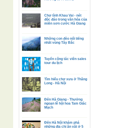
Chợ tình Khau Vai - nét
độc đáo trong văn hóa của
miền sơn cước Hà Giang
Những con đèo nổi tiếng
nhất vùng Tây Bắc
Tuyển cộng tác viên sales
tour du lịch
Tìm hiểu chợ xưa ở Thăng
Long - Hà Nội
Đến Hà Giang - Thưởng
ngoạn lễ hội hoa Tam Giác
Mạch
Đến Hà Nội khám phá
những địa chỉ ăn vặt ở 5