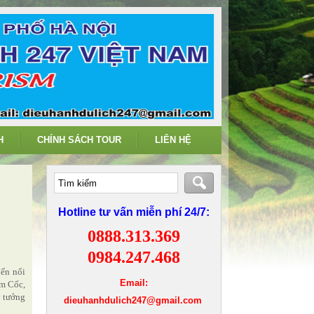
H
CHÍNH SÁCH TOUR
LIÊN HỆ
Hotline tư vấn miễn phí 24/7:
0888.313.369
0984.247.468
đến nổi
Email:
am Cốc,
ý tưởng
dieuhanhdulich247@gmail.com