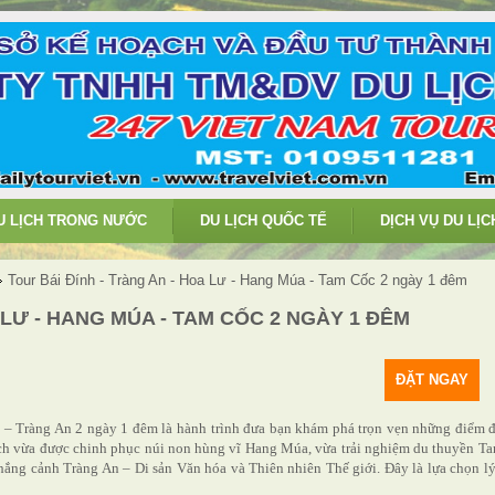
U LỊCH TRONG NƯỚC
DU LỊCH QUỐC TẾ
DỊCH VỤ DU LỊC
Tour Bái Đính - Tràng An - Hoa Lư - Hang Múa - Tam Cốc 2 ngày 1 đêm
 LƯ - HANG MÚA - TAM CỐC 2 NGÀY 1 ĐÊM
ĐẶT NGAY
– Tràng An 2 ngày 1 đêm là hành trình đưa bạn khám phá trọn vẹn những điểm 
ách vừa được chinh phục núi non hùng vĩ Hang Múa, vừa trải nghiệm du thuyền T
hắng cảnh Tràng An – Di sản Văn hóa và Thiên nhiên Thế giới. Đây là lựa chọn l