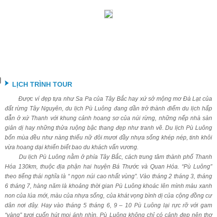
LỊCH TRÌNH TOUR
Được ví đẹp tựa như Sa Pa của Tây Bắc hay xứ sở mộng mơ Đà Lạt của
đất rừng Tây Nguyên, du lịch Pù Luông đang dần trở thành điểm du lịch hấp
dẫn ở xứ Thanh với khung cảnh hoang sơ của núi rừng, những nếp nhà sàn
giản dị hay những thửa ruộng bậc thang đẹp như tranh vẽ. Du lịch Pù Luông
bốn mùa đều như nàng thiếu nữ đôi mươi đầy nhựa sống khép nép, tinh khôi
vừa hoang dại khiến biết bao du khách vấn vương.
Du lịch Pù Luông nằm ở phía Tây Bắc, cách trung tâm thành phố Thanh
Hóa 130km, thuộc địa phận hai huyện Bá Thước và Quan Hóa. “Pù Luông”
theo tiếng thái nghĩa là “ ngọn núi cao nhất vùng”. Vào tháng 2 tháng 3, tháng
6 tháng 7, hàng năm là khoảng thời gian Pù Luông khoác lên mình màu xanh
non của lúa mới, màu của nhựa sống, của khát vọng bình dị của cộng đồng cư
dân nơi đây. Hay vào tháng 5 tháng 6, 9 – 10 Pù Luông lại rực rỡ với gam
“vàng” tươi cuốn hút mọi ánh nhìn. Pù Luông không chỉ có cảnh đẹp nên thơ