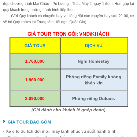
đẹp chương trình Mai Châu - Pù Luông - Thác Mây 2 ngày 1 đêm. Hẹn gặp lại
quý khách trong những hành trình tiếp theo.
(Với Quý khách có chuyến bay vui lòng đặt các chuyến bay sau 21:00, xe
sẽ trả Quý khách tại Trung tâm Hội nghị Quốc Gia).
GIÁ TOUR TRỌN GÓI: VNĐ/KHÁCH
GIÁ TOUR
DỊCH VỤ
1.760.000
Nghỉ Homestay
Phòng riêng Family không
1.960.000
khép kín
2.090.000
Phòng riêng Duluxe.
(Giá dành cho khách lẻ ghép đoàn)
GIÁ TOUR BAO GỒM
- Xe ô tô du lịch đời mới, máy lạnh phục vụ suốt hành trình.