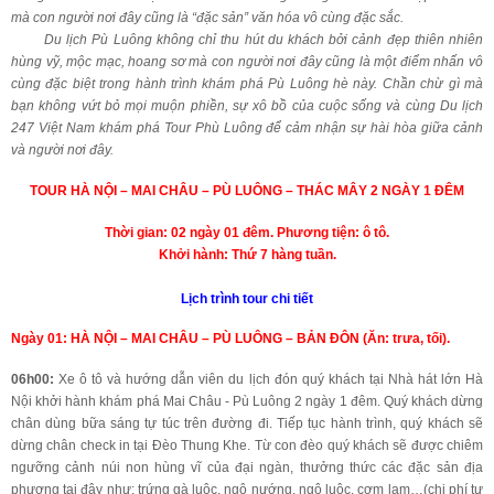
mà con người nơi đây cũng là “đặc sản” văn hóa vô cùng đặc sắc.
Du lịch Pù Luông không chỉ thu hút du khách bởi cảnh đẹp thiên nhiên
hùng vỹ, mộc mạc, hoang sơ mà con người nơi đây cũng là một điểm nhấn vô
cùng đặc biệt trong hành trình khám phá Pù Luông hè này. Chần chừ gì mà
bạn không vứt bỏ mọi muộn phiền, sự xô bồ của cuộc sống và cùng Du lịch
247 Việt Nam khám phá Tour Phù Luông để cảm nhận sự hài hòa giữa cảnh
và người nơi đây.
TOUR HÀ NỘI – MAI CHÂU – PÙ LUÔNG – THÁC MÂY 2 NGÀY 1 ĐÊM
Thời gian: 02 ngày 01 đêm. Phương tiện: ô tô.
Khởi hành: Thứ 7 hàng tuần.
Lịch trình tour chi tiết
Ngày 01: HÀ NỘI – MAI CHÂU – PÙ LUÔNG – BẢN ĐÔN (Ăn: trưa, tối).
06h00:
Xe ô tô và hướng dẫn viên du lịch đón quý khách tại Nhà hát lớn Hà
Nội khởi hành khám phá Mai Châu - Pù Luông 2 ngày 1 đêm. Quý khách dừng
chân dùng bữa sáng tự túc trên đường đi. Tiếp tục hành trình, quý khách sẽ
dừng chân check in tại Đèo Thung Khe. Từ con đèo quý khách sẽ được chiêm
ngưỡng cảnh núi non hùng vĩ của đại ngàn, thưởng thức các đặc sản địa
phương tại đây như: trứng gà luộc, ngô nướng, ngô luộc, cơm lam…(chi phí tự