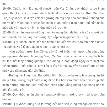
túc)
10h00:
Quý khách tiếp tục di chuyển đến Mai Châu, quý khách tự do tham
quan Bản Lác - Được mệnh danh là thủ đô của người dân tộc Thái. Đến Bản
Lác, quý khách sẽ được chiêm ngưỡng những nếp nhà sàn truyền thống của
người dân vùng cao. Quý khách tham quan những gian hàng thổ cẩm nhiều
màu sắc và mua cho mình những món đồ lưu niệm
12h00:
Đoàn ăn trưa với những món ăn mang đậm đà bản sắc của người dân
tộc Thái như vịt cổ lũng, cá nướng, lợn cắp nách, gà bản, rau rừng........
13h30:
Quý khách lên xe tiếp tục hành trình đến với khu bảo tồn nhiên nhiên
Pù Luông. Xe ô tô đưa đoàn đi tham quan check in:
·Khu guồng nước Ban Công, đây là nơi hiếm hoi người dân còn dùng
guồng nước để tưới cho ruộng đồng. Cả đoàn chắc chắn sẽ vô cùng thích thú
khi tận mắt thấy những guồng nước khổng lồ hoạt động ngày đêm miệt mài
“cõng nước” – một công cụ tưới tiêu từ lâu đời mà nay vẫn được sử dụng hàng
ngày của đồng bào dân tộc Thái.
·Ruộng bậc thang bản Báng/Bản Đôn: Được coi là trung tâm của quần thể
du lịch Pù Luông, quý khách cùng đi bộ thả hồn vào thiên nhiên và chụp cho
mình những bức ảnh đẹp nhất bên cạnh cánh đồng ruộng bậc thang bao la
đến tận chân trời.
17h00:
Quý khách nhận phòng homestay để nghỉ ngơi, check in tại resort, tắm
bể bơi,…
19h00:
Quý khách dùng bữa tối trong nếp nhà sàn, cùng trải nghiệm văn hóa,