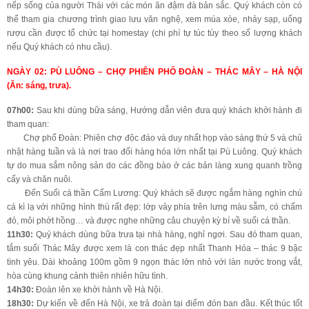
nếp sống của người Thái với các món ăn đậm đà bản sắc. Quý khách còn có
thể tham gia chương trình giao lưu văn nghệ, xem múa xòe, nhảy sạp, uống
rượu cần được tổ chức tại homestay (chi phí tự túc tùy theo số lượng khách
nếu Quý khách có nhu cầu).
NGÀY 02: PÙ LUÔNG – CHỢ PHIÊN PHỐ ĐOÀN – THÁC MÂY – HÀ NỘI
(Ăn: sáng, trưa).
07h00:
Sau khi dùng bữa sáng, Hướng dẫn viên đưa quý khách khởi hành đi
tham quan:
Chợ phố Đoàn: Phiên chợ độc đáo và duy nhất họp vào sáng thứ 5 và chủ
nhật hàng tuần và là nơi trao đổi hàng hóa lớn nhất tại Pù Luông. Quý khách
tự do mua sắm nông sản do các đồng bào ở các bản làng xung quanh trồng
cấy và chăn nuôi.
Đến Suối cá thần Cẩm Lương: Quý khách sẽ được ngắm hàng nghìn chú
cá kì lạ với những hình thù rất đẹp: lớp vảy phía trên lưng màu sẫm, có chấm
đỏ, môi phớt hồng… và được nghe những câu chuyện kỳ bí về suối cá thần.
11h30:
Quý khách dùng bữa trưa tại nhà hàng, nghỉ ngơi. Sau đó tham quan,
tắm suối Thác Mây được xem là con thác đẹp nhất Thanh Hóa – thác 9 bậc
tình yêu. Dài khoảng 100m gồm 9 ngọn thác lớn nhỏ với làn nước trong vắt,
hòa cùng khung cảnh thiên nhiên hữu tình.
14h30:
Đoàn lên xe khởi hành về Hà Nội.
18h30:
Dự kiến về đến Hà Nội, xe trả đoàn tại điểm đón ban đầu. Kết thúc tốt