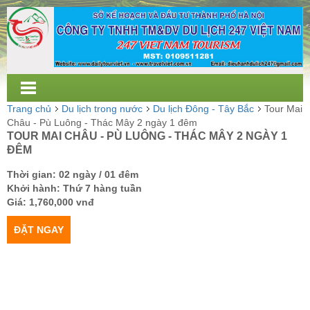
Trang chủ
Du lịch trong nước
Du lịch Đông - Tây Bắc
Tour Mai
Châu - Pù Luông - Thác Mây 2 ngày 1 đêm
TOUR MAI CHÂU - PÙ LUÔNG - THÁC MÂY 2 NGÀY 1
ĐÊM
Thời gian: 02 ngày / 01 đêm
Khởi hành: Thứ 7 hàng tuần
Giá:
1,760,000 vnđ
ĐẶT NGAY