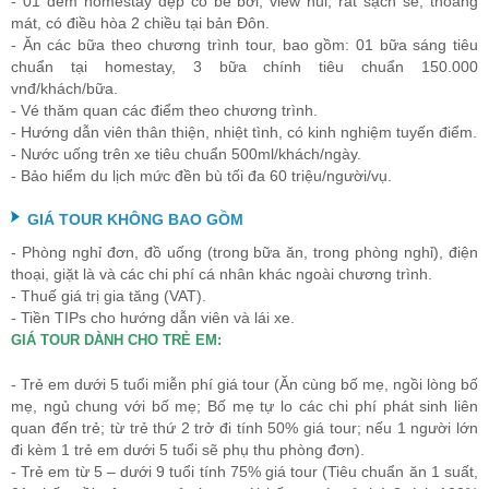
- 01 đêm homestay đẹp có bể bơi, view núi, rất sạch sẽ, thoáng
mát, có điều hòa 2 chiều tại bản Đôn.
- Ăn các bữa theo chương trình tour, bao gồm: 01 bữa sáng tiêu
chuẩn tại homestay, 3 bữa chính tiêu chuẩn 150.000
vnđ/khách/bữa.
- Vé thăm quan các điểm theo chương trình.
- Hướng dẫn viên thân thiện, nhiệt tình, có kinh nghiệm tuyến điểm.
- Nước uống trên xe tiêu chuẩn 500ml/khách/ngày.
- Bảo hiểm du lịch mức đền bù tối đa 60 triệu/người/vụ.
GIÁ TOUR KHÔNG BAO GỒM
- Phòng nghỉ đơn, đồ uống (trong bữa ăn, trong phòng nghỉ), điện
thoại, giặt là và các chi phí cá nhân khác ngoài chương trình.
- Thuế giá trị gia tăng (VAT).
- Tiền TIPs cho hướng dẫn viên và lái xe.
GIÁ TOUR DÀNH CHO TRẺ EM:
- Trẻ em dưới 5 tuổi miễn phí giá tour (Ăn cùng bố mẹ, ngồi lòng bố
mẹ, ngủ chung với bố mẹ; Bố mẹ tự lo các chi phí phát sinh liên
quan đến trẻ; từ trẻ thứ 2 trở đi tính 50% giá tour; nếu 1 người lớn
đi kèm 1 trẻ em dưới 5 tuổi sẽ phụ thu phòng đơn).
- Trẻ em từ 5 – dưới 9 tuổi tính 75% giá tour (Tiêu chuẩn ăn 1 suất,